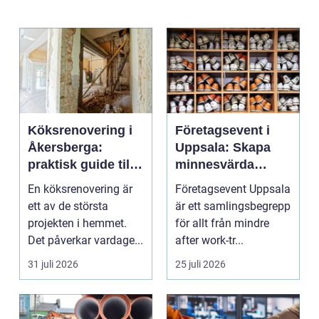
Köksrenovering i
Företagsevent i
Åkersberga:
Uppsala: Skapa
praktisk guide till
minnesvärda
ett smartare kök
möten som bygger
En köksrenovering är
Företagsevent Uppsala
starkare team
ett av de största
är ett samlingsbegrepp
projekten i hemmet.
för allt från mindre
Det påverkar vardage...
after work-tr...
31 juli 2026
25 juli 2026