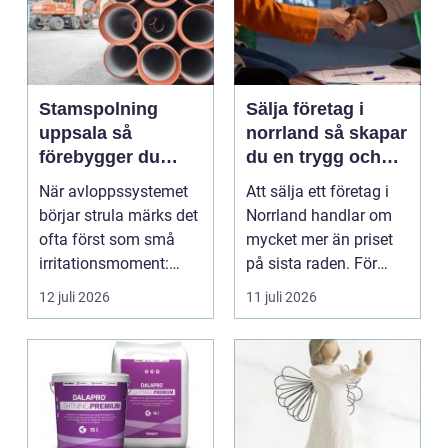
Stamspolning
Sälja företag i
uppsala så
norrland så skapar
förebygger du
du en trygg och
stopp och
lönsam affär
När avloppssystemet
Att sälja ett företag i
vattenskador i
börjar strula märks det
Norrland handlar om
fastigheten
ofta först som små
mycket mer än priset
irritationsmoment:
på sista raden. För
långsam avrinning ...
många entrepren...
12 juli 2026
11 juli 2026