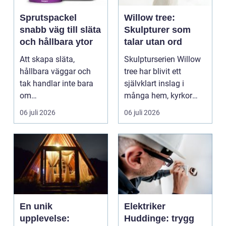
Sprutspackel
Willow tree:
snabb väg till släta
Skulpturer som
och hållbara ytor
talar utan ord
Att skapa släta,
Skulpturserien Willow
hållbara väggar och
tree har blivit ett
tak handlar inte bara
självklart inslag i
om
många hem, kyrkor
hantverksskicklighet.
och kapel...
06 juli 2026
06 juli 2026
Valet av materia...
En unik
Elektriker
upplevelse:
Huddinge: trygg