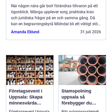
När någon nära går bort förändras tillvaron på ett
ögonblick. Många upplever sorg, praktiska krav
och juridiska frågor på en och samma gång. Då
kan en begravningsbyrå Mölndal bli ett viktigt stöd.
En erfaren begravningsbyrå hjälper till med allt
Amanda Eklund
31 juli 2026
från...
Företagsevent i
Stamspolning
Uppsala: Skapa
uppsala så
minnesvärda
förebygger du
möten som bygger
stopp och
Företagsevent Uppsala
När avloppssystemet