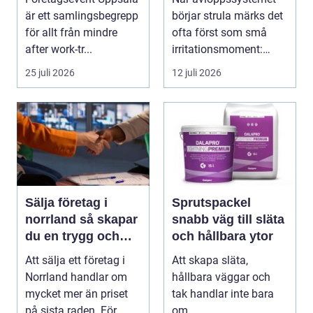
starkare team
vattenskador i
är ett samlingsbegrepp
börjar strula märks det
fastigheten
för allt från mindre
ofta först som små
after work-tr...
irritationsmoment:
långsam avrinning ...
25 juli 2026
12 juli 2026
Sälja företag i
Sprutspackel
norrland så skapar
snabb väg till släta
du en trygg och
och hållbara ytor
lönsam affär
Att sälja ett företag i
Att skapa släta,
Norrland handlar om
hållbara väggar och
mycket mer än priset
tak handlar inte bara
på sista raden. För
om