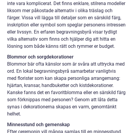
inte vara komplicerat. Det finns enklare, stilrena modeller
liksom mer påkostade alternativ i olika träslag och
färger. Vissa vill lägga till detaljer som en särskild färg,
inskription eller symbol som speglar personens intressen
eller livssyn. En erfaren begravningsbyrå visar tydligt
vilka alternativ som finns och hjälper dig att hitta en
lösning som både känns rätt och rymmer er budget.
Blommor och sorgdekorationer
Blommor bär ofta känslor som är svåra att uttrycka med
ord. En lokal begravningsbyrå samarbetar vanligtvis
med florister som kan skapa personliga arrangemang:
hjärtan, kransar, handbuketter och kistdekorationer.
Kanske fanns det en favoritblomma eller en särskild färg
som förknippas med personen? Genom att låta detta
synas i dekorationerna skapas en varm, genomtänkt
helhet.
Minnesstund och gemenskap
Efter ceremonin vill många samlas till en minnesstund.