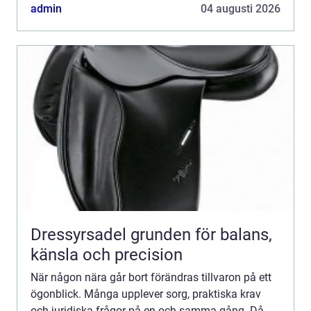
En erfaren begravningsbyrå hjälper till med allt
admin
04 augusti 2026
från...
Dressyrsadel grunden för balans,
känsla och precision
När någon nära går bort förändras tillvaron på ett
ögonblick. Många upplever sorg, praktiska krav
och juridiska frågor på en och samma gång. Då