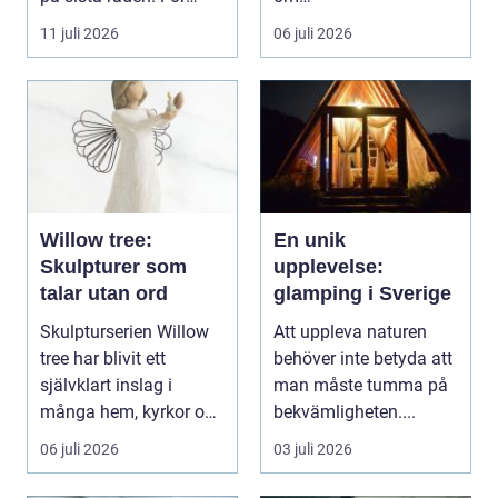
många entrepren...
hantverksskicklighet.
11 juli 2026
06 juli 2026
Valet av materia...
Willow tree:
En unik
Skulpturer som
upplevelse:
talar utan ord
glamping i Sverige
Skulpturserien Willow
Att uppleva naturen
tree har blivit ett
behöver inte betyda att
självklart inslag i
man måste tumma på
många hem, kyrkor och
bekvämligheten....
kapel...
06 juli 2026
03 juli 2026