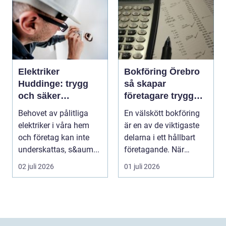
Elektriker
Bokföring Örebro
Huddinge: trygg
så skapar
och säker
företagare trygghet
elinstallation
i ekonomin
Behovet av pålitliga
En välskött bokföring
elektriker i våra hem
är en av de viktigaste
och företag kan inte
delarna i ett hållbart
underskattas, s&aum...
företagande. När
siffrorna stämm...
02 juli 2026
01 juli 2026