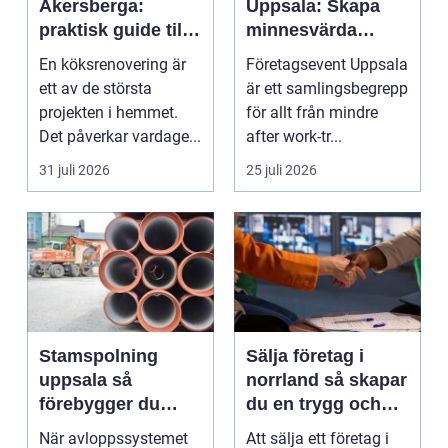
Åkersberga:
Uppsala: Skapa
praktisk guide till
minnesvärda
ett smartare kök
möten som bygger
En köksrenovering är
Företagsevent Uppsala
starkare team
ett av de största
är ett samlingsbegrepp
projekten i hemmet.
för allt från mindre
Det påverkar vardage...
after work-tr...
31 juli 2026
25 juli 2026
Stamspolning
Sälja företag i
uppsala så
norrland så skapar
förebygger du
du en trygg och
stopp och
lönsam affär
När avloppssystemet
Att sälja ett företag i