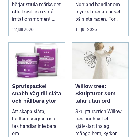
vattenskador i
börjar strula märks det
Norrland handlar om
fastigheten
ofta först som små
mycket mer än priset
irritationsmoment:
på sista raden. För
långsam avrinning ...
många entrepren...
12 juli 2026
11 juli 2026
Sprutspackel
Willow tree:
snabb väg till släta
Skulpturer som
och hållbara ytor
talar utan ord
Att skapa släta,
Skulpturserien Willow
hållbara väggar och
tree har blivit ett
tak handlar inte bara
självklart inslag i
om
många hem, kyrkor