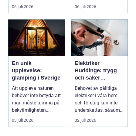
hantverksskicklighet.
och kapel...
06 juli 2026
06 juli 2026
Valet av materia...
En unik
Elektriker
upplevelse:
Huddinge: trygg
glamping i Sverige
och säker
elinstallation
Att uppleva naturen
Behovet av pålitliga
behöver inte betyda att
elektriker i våra hem
man måste tumma på
och företag kan inte
bekvämligheten....
underskattas, s&aum...
03 juli 2026
02 juli 2026