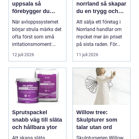
uppsala så
norrland så skapar
förebygger du
du en trygg och
stopp och
lönsam affär
När avloppssystemet
Att sälja ett företag i
vattenskador i
börjar strula märks det
Norrland handlar om
fastigheten
ofta först som små
mycket mer än priset
irritationsmoment:
på sista raden. För
långsam avrinning ...
många entrepren...
12 juli 2026
11 juli 2026
Sprutspackel
Willow tree:
snabb väg till släta
Skulpturer som
och hållbara ytor
talar utan ord
Att skapa släta,
Skulpturserien Willow