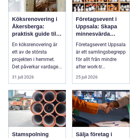
Köksrenovering i
Företagsevent i
Åkersberga:
Uppsala: Skapa
praktisk guide till
minnesvärda
ett smartare kök
möten som bygger
En köksrenovering är
Företagsevent Uppsala
starkare team
ett av de största
är ett samlingsbegrepp
projekten i hemmet.
för allt från mindre
Det påverkar vardage...
after work-tr...
31 juli 2026
25 juli 2026
Stamspolning
Sälja företag i