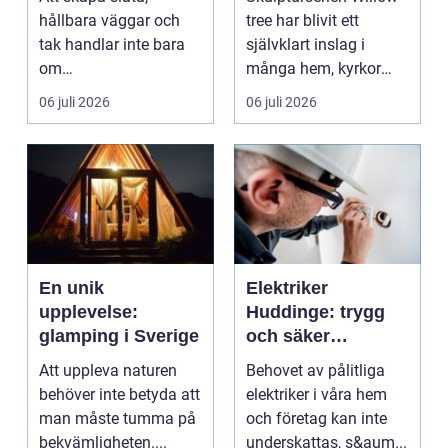
hållbara väggar och
tree har blivit ett
tak handlar inte bara
självklart inslag i
om
många hem, kyrkor
hantverksskicklighet.
och kapel...
06 juli 2026
06 juli 2026
Valet av materia...
En unik
Elektriker
upplevelse:
Huddinge: trygg
glamping i Sverige
och säker
elinstallation
Att uppleva naturen
Behovet av pålitliga
behöver inte betyda att
elektriker i våra hem
man måste tumma på
och företag kan inte
bekvämligheten....
underskattas, s&aum...