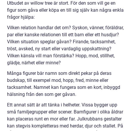
Utbudet av willow tree är stort. För den som vill ge en
figur som gåva eller köpa en till sig själv kan några enkla
frågor hjälpa:
Vilken relation handlar det om? Syskon, vänner, föräldrar,
par eller kanske relationen till ett barn eller ett husdjur?
Vilken situation speglar gåvan? Firande, tacksamhet,
tröst, avsked, ny start eller vardaglig uppskattning?
Vilken känsla vill man förstärka? Hopp, mod, stillhet,
glädje, närhet eller minne?
Många figurer bär namn som direkt pekar på deras
budskap, till exempel mod, hopp, fred, minne eller
tacksamhet. Namnet kan fungera som en kort, inbyggd
hälsning från den som ger gåvan.
Ett annat sätt är att tänka i helheter. Vissa bygger upp
små familjegrupper eller scener. Barnfigurer i olika åldrar
kan placeras runt en mor eller far. Julkrubbans gestalter
kan stegvis kompletteras med herdar, djur och stallet. På