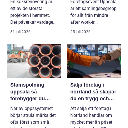
En köksrenovering är
Företagsevent Uppsala
starkare team
ett av de största
är ett samlingsbegrepp
projekten i hemmet.
för allt från mindre
Det påverkar vardage...
after work-tr...
31 juli 2026
25 juli 2026
Stamspolning
Sälja företag i
uppsala så
norrland så skapar
förebygger du
du en trygg och
stopp och
lönsam affär
När avloppssystemet
Att sälja ett företag i
vattenskador i
börjar strula märks det
Norrland handlar om
fastigheten
ofta först som små
mycket mer än priset