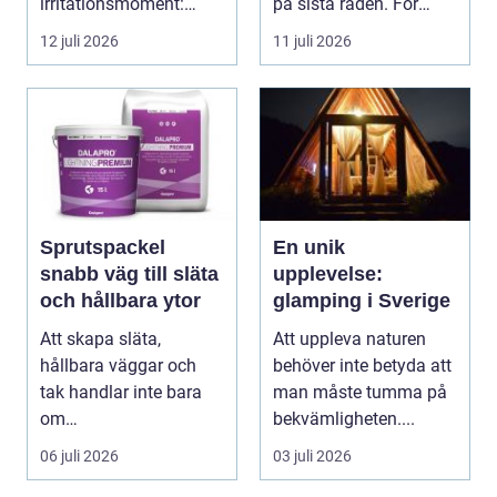
irritationsmoment:
på sista raden. För
långsam avrinning ...
många entrepren...
12 juli 2026
11 juli 2026
Sprutspackel
En unik
snabb väg till släta
upplevelse:
och hållbara ytor
glamping i Sverige
Att skapa släta,
Att uppleva naturen
hållbara väggar och
behöver inte betyda att
tak handlar inte bara
man måste tumma på
om
bekvämligheten....
hantverksskicklighet.
06 juli 2026
03 juli 2026
Valet av materia...