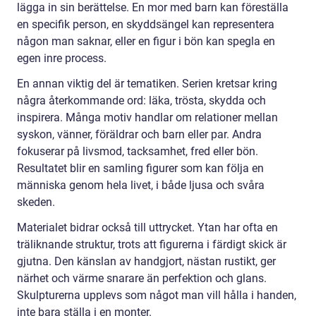
lägga in sin berättelse. En mor med barn kan föreställa
en specifik person, en skyddsängel kan representera
någon man saknar, eller en figur i bön kan spegla en
egen inre process.
En annan viktig del är tematiken. Serien kretsar kring
några återkommande ord: läka, trösta, skydda och
inspirera. Många motiv handlar om relationer mellan
syskon, vänner, föräldrar och barn eller par. Andra
fokuserar på livsmod, tacksamhet, fred eller bön.
Resultatet blir en samling figurer som kan följa en
människa genom hela livet, i både ljusa och svåra
skeden.
Materialet bidrar också till uttrycket. Ytan har ofta en
träliknande struktur, trots att figurerna i färdigt skick är
gjutna. Den känslan av handgjort, nästan rustikt, ger
närhet och värme snarare än perfektion och glans.
Skulpturerna upplevs som något man vill hålla i handen,
inte bara ställa i en monter.