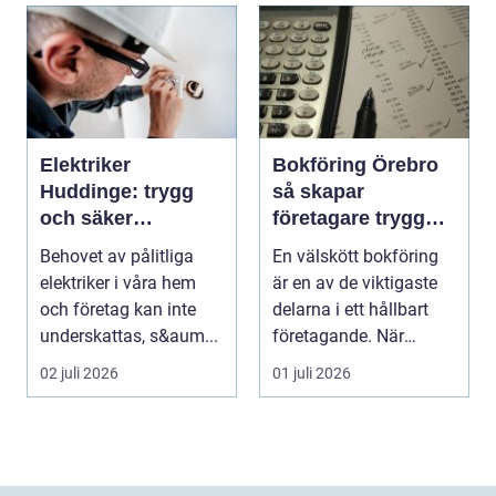
Elektriker
Bokföring Örebro
Huddinge: trygg
så skapar
och säker
företagare trygghet
elinstallation
i ekonomin
Behovet av pålitliga
En välskött bokföring
elektriker i våra hem
är en av de viktigaste
och företag kan inte
delarna i ett hållbart
underskattas, s&aum...
företagande. När
siffrorna stämm...
02 juli 2026
01 juli 2026