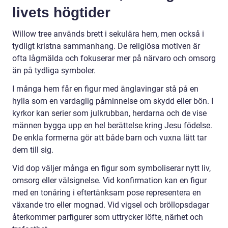
livets högtider
Willow tree används brett i sekulära hem, men också i
tydligt kristna sammanhang. De religiösa motiven är
ofta lågmälda och fokuserar mer på närvaro och omsorg
än på tydliga symboler.
I många hem får en figur med änglavingar stå på en
hylla som en vardaglig påminnelse om skydd eller bön. I
kyrkor kan serier som julkrubban, herdarna och de vise
männen bygga upp en hel berättelse kring Jesu födelse.
De enkla formerna gör att både barn och vuxna lätt tar
dem till sig.
Vid dop väljer många en figur som symboliserar nytt liv,
omsorg eller välsignelse. Vid konfirmation kan en figur
med en tonåring i eftertänksam pose representera en
växande tro eller mognad. Vid vigsel och bröllopsdagar
återkommer parfigurer som uttrycker löfte, närhet och