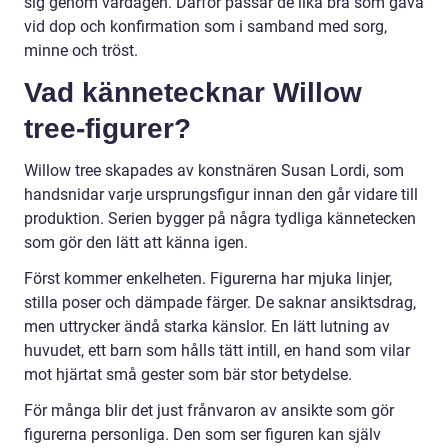
sig genom vardagen. Därför passar de lika bra som gåva
vid dop och konfirmation som i samband med sorg,
minne och tröst.
Vad kännetecknar Willow
tree-figurer?
Willow tree skapades av konstnären Susan Lordi, som
handsnidar varje ursprungsfigur innan den går vidare till
produktion. Serien bygger på några tydliga kännetecken
som gör den lätt att känna igen.
Först kommer enkelheten. Figurerna har mjuka linjer,
stilla poser och dämpade färger. De saknar ansiktsdrag,
men uttrycker ändå starka känslor. En lätt lutning av
huvudet, ett barn som hålls tätt intill, en hand som vilar
mot hjärtat små gester som bär stor betydelse.
För många blir det just frånvaron av ansikte som gör
figurerna personliga. Den som ser figuren kan själv