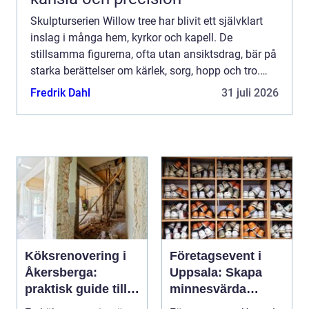
Skulpturserien Willow tree har blivit ett självklart
inslag i många hem, kyrkor och kapell. De
stillsamma figurerna, ofta utan ansiktsdrag, bär på
starka berättelser om kärlek, sorg, hopp och tro.
Genom små geste...
Fredrik Dahl
31 juli 2026
Köksrenovering i
Företagsevent i
Åkersberga:
Uppsala: Skapa
praktisk guide till
minnesvärda
ett smartare kök
möten som bygger