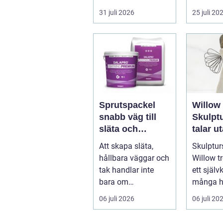
vardage...
after work
31 juli 2026
25 juli 20
Sprutspackel
Willow 
snabb väg till
Skulpt
släta och
talar u
hållbara ytor
Att skapa släta,
Skulptur
hållbara väggar och
Willow tr
tak handlar inte
ett självk
bara om
många h
hantverksskicklighe
och kapel
06 juli 2026
06 juli 20
t. Valet av materia...