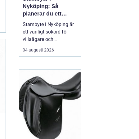
Nyköping: Så
planerar du ett
tryggt och hållbart
Stambyte i Nyköping är
projekt
ett vanligt sökord för
villaägare och
bostadsrättsföreningar
04 augusti 2026
som börjar se
ålderskrämpor i
rörsystemet. Många vill
förstå när rören faktiskt
beh...