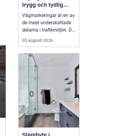
trygg och tydlig
trafik
Vägmarkeringar är en av
de mest underskattade
delarna i trafikmiljön. De
syns överallt, men märks
05 augusti 2026
ofta först när de saknas
eller är slitna.
Tydliga
vägmarkeringar linjer
skapar
struktur,...
Stambyte i