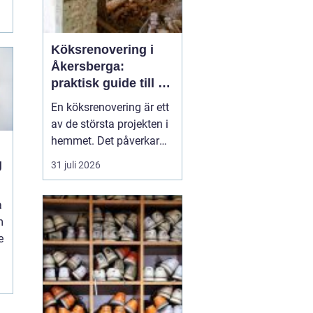
Köksrenovering i
Åkersberga:
praktisk guide till ett
smartare kök
En köksrenovering är ett
av de största projekten i
hemmet. Det påverkar
vardagen, hemmets
g
31 juli 2026
värde och hur hela
bostaden upplevs. För
a
den som planerar
m
köksrenovering
e
Åkersberga gäller det att
kombinera smar...