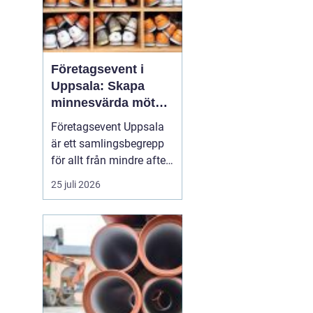
Företagsevent i
Uppsala: Skapa
minnesvärda möten
som bygger
Företagsevent Uppsala
starkare team
är ett samlingsbegrepp
för allt från mindre after
work-träffar till större
25 juli 2026
konferenser och
kickoffer i regionen.
Fyrishovs bowling är ett
exempel på hur en
genomtänkt miljö kan...