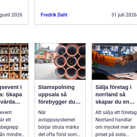
gusti 2026
Fredrik Dahl
31 juli 2026
gsevent i
Stamspolning
Sälja företag i
a: Skapa
uppsala så
norrland så
värda
förebygger du
skapar du en
 som
stopp och
trygg och
event
När
Att sälja ett företag
 starkare
vattenskador i
lönsam affär
är ett
avloppssystemet
Norrland handlar
fastigheten
sbegrepp
börjar strula märks
om mycket mer än
från mindre
det ofta först som
priset på sista