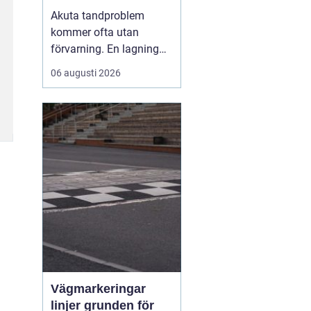
malmö
Akuta tandproblem
kommer ofta utan
förvarning. En lagning
lossnar under lunchen,
06 augusti 2026
en tand går av under en
middag eller en molande
värk blir plötsligt så
stark att sömnen störs.
Då uppstår
beho...
Vägmarkeringar
linjer grunden för