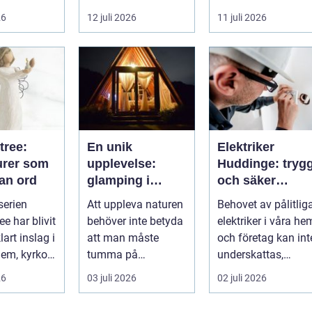
-tr...
små
raden. För många
26
12 juli 2026
11 juli 2026
irritationsmoment:
entrepren...
långsam avrinning
...
tree:
En unik
Elektriker
urer som
upplevelse:
Huddinge: tryg
tan ord
glamping i
och säker
Sverige
elinstallation
serien
Att uppleva naturen
Behovet av pålitlig
ee har blivit
behöver inte betyda
elektriker i våra he
lart inslag i
att man måste
och företag kan int
em, kyrkor
tumma på
underskattas,
...
bekvämligheten....
s&aum...
26
03 juli 2026
02 juli 2026