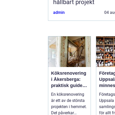
hållbart projekt
admin
04 au
Köksrenovering
Företa
i Åkersberga:
Uppsal
praktisk guide
minnes
till ett smartare
möten
En köksrenovering
Företags
kök
bygger
är ett av de största
Uppsala 
team
projekten i hemmet.
samling
Det påverkar
för allt 