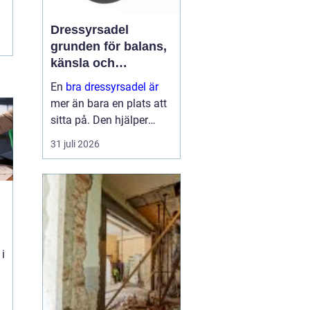
Dressyrsadel
grunden för balans,
känsla och
precision
En
bra dressyrsadel är
mer än bara en plats att
sitta på. Den hjälper
ryttaren att hitta en
31 juli 2026
lodrät, stabil sits, ger
hästen frihet att arbeta
genom ryggen och gör
det möjligt att
kommunic...
 i