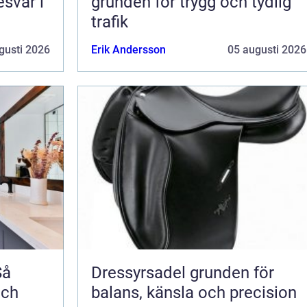
esvär i
grunden för trygg och tydlig
trafik
gusti 2026
Erik Andersson
05 augusti 2026
Så
Dressyrsadel grunden för
och
balans, känsla och precision