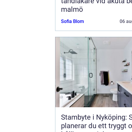
tandläkare vid akuta b
malmö
Sofia Blom
06 au
Stambyte i Nyköping: 
planerar du ett tryggt 