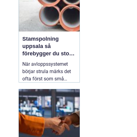
Stamspolning
uppsala så
förebygger du stopp
och vattenskador i
När avloppssystemet
fastigheten
börjar strula märks det
ofta först som små
irritationsmoment:
långsam avrinning i kök
och badrum, bubblor i
handfatet eller en svag
men återkommande
avloppslukt. För många
fastighetsägare i