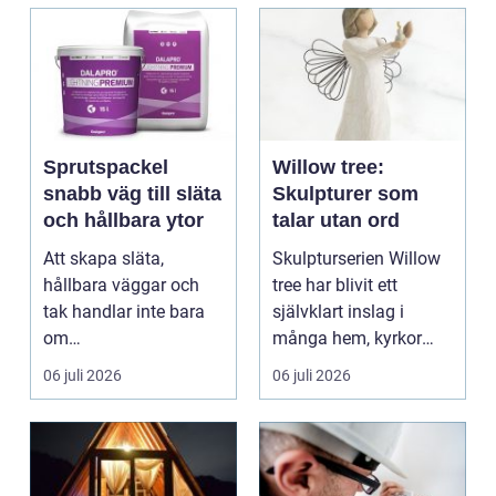
Sprutspackel
Willow tree:
snabb väg till släta
Skulpturer som
och hållbara ytor
talar utan ord
Att skapa släta,
Skulpturserien Willow
hållbara väggar och
tree har blivit ett
tak handlar inte bara
självklart inslag i
om
många hem, kyrkor
hantverksskicklighet.
och kapel...
06 juli 2026
06 juli 2026
Valet av materia...