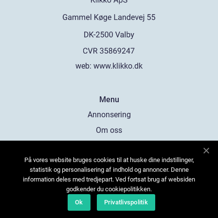
web:
www.klikko.dk
Menu
Annonsering
Om oss
Cookies
På vores website bruges cookies til at huske dine indstillinger,
Kontakta oss
statistik og personalisering af indhold og annoncer. Denne
Sitemap
information deles med tredjepart. Ved fortsat brug af websiden
godkender du cookiepolitikken.
Ok
Privatlivspolitik