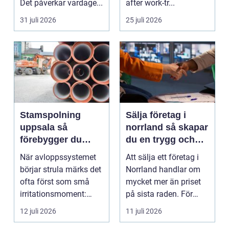
Det påverkar vardage...
after work-tr...
31 juli 2026
25 juli 2026
Stamspolning
Sälja företag i
uppsala så
norrland så skapar
förebygger du
du en trygg och
stopp och
lönsam affär
När avloppssystemet
Att sälja ett företag i
vattenskador i
börjar strula märks det
Norrland handlar om
fastigheten
ofta först som små
mycket mer än priset
irritationsmoment:
på sista raden. För
långsam avrinning ...
många entrepren...
12 juli 2026
11 juli 2026