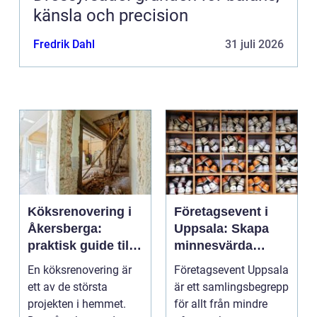
känsla och precision
Fredrik Dahl
31 juli 2026
Köksrenovering i
Företagsevent i
Åkersberga:
Uppsala: Skapa
praktisk guide till
minnesvärda
ett smartare kök
möten som bygger
En köksrenovering är
Företagsevent Uppsala
starkare team
ett av de största
är ett samlingsbegrepp
projekten i hemmet.
för allt från mindre