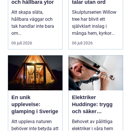
och hållbara ytor
talar utan ord
Att skapa släta,
Skulpturserien Willow
hållbara väggar och
tree har blivit ett
tak handlar inte bara
självklart inslag i
om
många hem, kyrkor
hantverksskicklighet.
och kapel...
06 juli 2026
06 juli 2026
Valet av materia...
En unik
Elektriker
upplevelse:
Huddinge: trygg
glamping i Sverige
och säker
elinstallation
Att uppleva naturen
Behovet av pålitliga
behöver inte betyda att
elektriker i våra hem