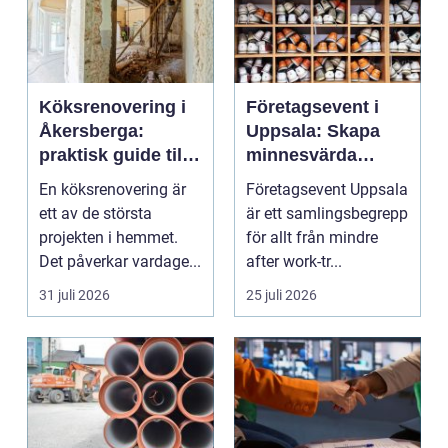
Köksrenovering i
Företagsevent i
Åkersberga:
Uppsala: Skapa
praktisk guide till
minnesvärda
ett smartare kök
möten som bygger
En köksrenovering är
Företagsevent Uppsala
starkare team
ett av de största
är ett samlingsbegrepp
projekten i hemmet.
för allt från mindre
Det påverkar vardage...
after work-tr...
31 juli 2026
25 juli 2026