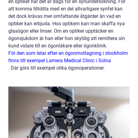
en optiker när det är dags för en synundersökning. För
att komma tillrätta med en del allvarligare synfel kan
det dock krävas mer omfattande åtgärder än vad en
optiker kan erbjuda. Hos optikern kan man skaffa nya
glasögon eller linser. Om en optiker upptäcker en
ögonsjukdom är han eller hon skyldig att remittera sin
kund vidare till en ögonläkare eller ögonklinik.
För den som letar efter en ögonmottagning i stockholm
finns till exempel Lamera Medical Clinic i Solna
. Där görs till exempel olika ögonoperationer.