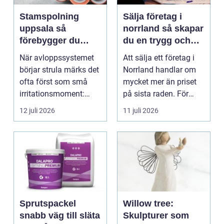
Stamspolning
Sälja företag i
uppsala så
norrland så skapar
förebygger du
du en trygg och
stopp och
lönsam affär
När avloppssystemet
Att sälja ett företag i
vattenskador i
börjar strula märks det
Norrland handlar om
fastigheten
ofta först som små
mycket mer än priset
irritationsmoment:
på sista raden. För
långsam avrinning ...
många entrepren...
12 juli 2026
11 juli 2026
Sprutspackel
Willow tree:
snabb väg till släta
Skulpturer som