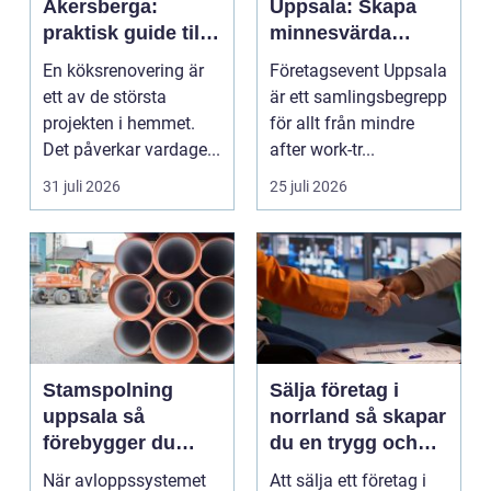
Åkersberga:
Uppsala: Skapa
praktisk guide till
minnesvärda
ett smartare kök
möten som bygger
En köksrenovering är
Företagsevent Uppsala
starkare team
ett av de största
är ett samlingsbegrepp
projekten i hemmet.
för allt från mindre
Det påverkar vardage...
after work-tr...
31 juli 2026
25 juli 2026
Stamspolning
Sälja företag i
uppsala så
norrland så skapar
förebygger du
du en trygg och
stopp och
lönsam affär
När avloppssystemet
Att sälja ett företag i