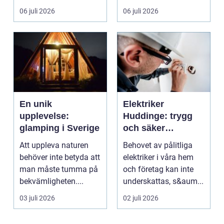
hantverksskicklighet.
och kapel...
06 juli 2026
06 juli 2026
Valet av materia...
En unik
Elektriker
upplevelse:
Huddinge: trygg
glamping i Sverige
och säker
elinstallation
Att uppleva naturen
Behovet av pålitliga
behöver inte betyda att
elektriker i våra hem
man måste tumma på
och företag kan inte
bekvämligheten....
underskattas, s&aum...
03 juli 2026
02 juli 2026