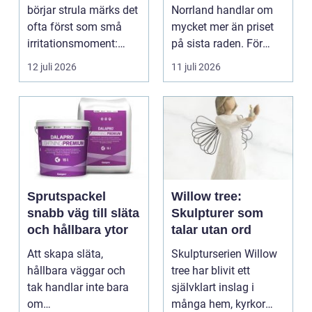
vattenskador i
börjar strula märks det
Norrland handlar om
fastigheten
ofta först som små
mycket mer än priset
irritationsmoment:
på sista raden. För
långsam avrinning ...
många entrepren...
12 juli 2026
11 juli 2026
Sprutspackel
Willow tree:
snabb väg till släta
Skulpturer som
och hållbara ytor
talar utan ord
Att skapa släta,
Skulpturserien Willow
hållbara väggar och
tree har blivit ett
tak handlar inte bara
självklart inslag i
om
många hem, kyrkor