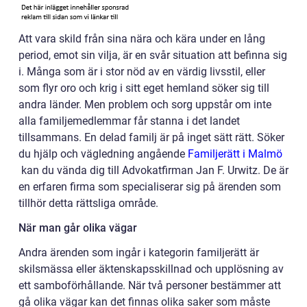
Att vara skild från sina nära och kära under en lång
period, emot sin vilja, är en svår situation att befinna sig
i. Många som är i stor nöd av en värdig livsstil, eller
som flyr oro och krig i sitt eget hemland söker sig till
andra länder. Men problem och sorg uppstår om inte
alla familjemedlemmar får stanna i det landet
tillsammans. En delad familj är på inget sätt rätt. Söker
du hjälp och vägledning angående
Familjerätt i Malmö
kan du vända dig till Advokatfirman Jan F. Urwitz. De är
en erfaren firma som specialiserar sig på ärenden som
tillhör detta rättsliga område.
När man går olika vägar
Andra ärenden som ingår i kategorin familjerätt är
skilsmässa eller äktenskapsskillnad och upplösning av
ett samboförhållande. När två personer bestämmer att
gå olika vägar kan det finnas olika saker som måste