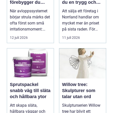
förebygger du
du en trygg och
stopp och
lönsam affär
När avloppssystemet
Att sälja ett företag i
vattenskador i
börjar strula märks det
Norrland handlar om
fastigheten
ofta först som små
mycket mer än priset
irritationsmoment:
på sista raden. För
långsam avrinning ...
många entrepren...
12 juli 2026
11 juli 2026
Sprutspackel
Willow tree:
snabb väg till släta
Skulpturer som
och hållbara ytor
talar utan ord
Att skapa släta,
Skulpturserien Willow
hållbara väggar och
tree har blivit ett