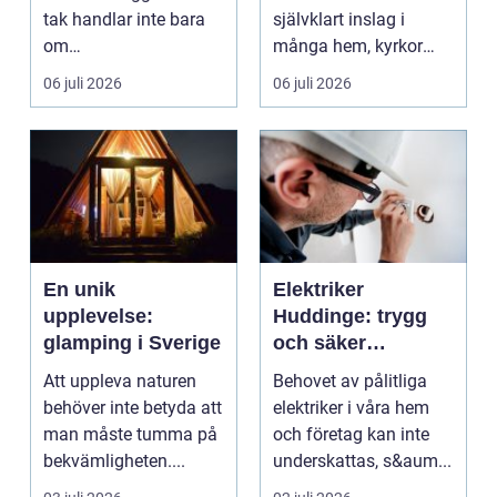
tak handlar inte bara
självklart inslag i
om
många hem, kyrkor
hantverksskicklighet.
och kapel...
06 juli 2026
06 juli 2026
Valet av materia...
En unik
Elektriker
upplevelse:
Huddinge: trygg
glamping i Sverige
och säker
elinstallation
Att uppleva naturen
Behovet av pålitliga
behöver inte betyda att
elektriker i våra hem
man måste tumma på
och företag kan inte
bekvämligheten....
underskattas, s&aum...