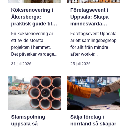
Köksrenovering i
Företagsevent i
Åkersberga:
Uppsala: Skapa
praktisk guide till
minnesvärda
ett smartare kök
möten som bygger
En köksrenovering är
Företagsevent Uppsala
starkare team
ett av de största
är ett samlingsbegrepp
projekten i hemmet.
för allt från mindre
Det påverkar vardage...
after work-tr...
31 juli 2026
25 juli 2026
Stamspolning
Sälja företag i
uppsala så
norrland så skapar