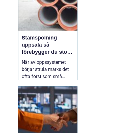
Stamspolning
uppsala så
förebygger du stopp
och vattenskador i
När avloppssystemet
fastigheten
börjar strula märks det
ofta först som små
irritationsmoment:
långsam avrinning i kök
och badrum, bubblor i
handfatet eller en svag
men återkommande
avloppslukt. För många
fastighetsägare i