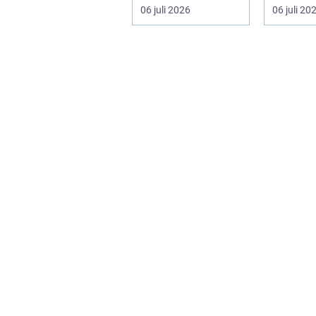
hantverksskicklighe
och kapel
06 juli 2026
06 juli 20
t. Valet av materia...