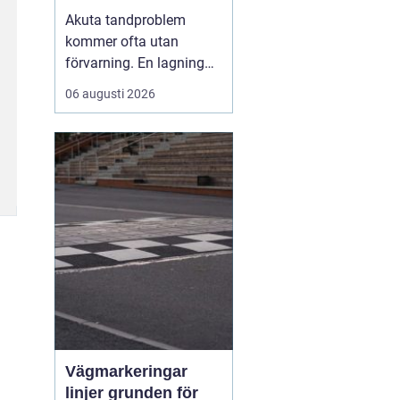
malmö
Akuta tandproblem
kommer ofta utan
förvarning. En lagning
lossnar under lunchen,
06 augusti 2026
en tand går av under en
middag eller en molande
värk blir plötsligt så
stark att sömnen störs.
Då uppstår
beho...
Vägmarkeringar
linjer grunden för