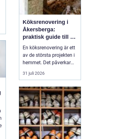
Köksrenovering i
Åkersberga:
praktisk guide till ett
smartare kök
En köksrenovering är ett
av de största projekten i
hemmet. Det påverkar
vardagen, hemmets
31 juli 2026
värde och hur hela
bostaden upplevs. För
g
den som planerar
köksrenovering
Åkersberga gäller det att
a
kombinera smar...
m
e