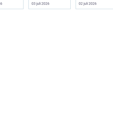
...
bekvämligheten....
s&aum...
26
03 juli 2026
02 juli 2026