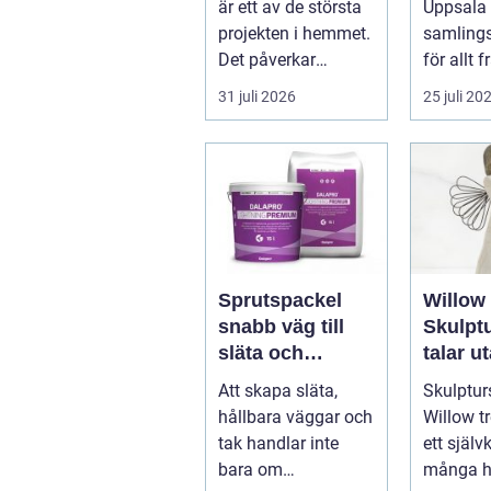
är ett av de största
Uppsala 
team
projekten i hemmet.
samling
Det påverkar
för allt 
vardage...
after work
31 juli 2026
25 juli 20
Sprutspackel
Willow 
snabb väg till
Skulpt
släta och
talar u
hållbara ytor
Att skapa släta,
Skulptur
hållbara väggar och
Willow tr
tak handlar inte
ett självk
bara om
många h