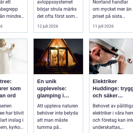
är ett
avloppssystemet
Norrland handlar
fastigheten
sbegrepp
börjar strula märks
om mycket mer än
från mindre
det ofta först som
priset på sista
-tr...
små
raden. För många
26
12 juli 2026
11 juli 2026
irritationsmoment:
entrepren...
långsam avrinning
...
tree:
En unik
Elektriker
urer som
upplevelse:
Huddinge: tryg
tan ord
glamping i
och säker
Sverige
elinstallation
serien
Att uppleva naturen
Behovet av pålitlig
ee har blivit
behöver inte betyda
elektriker i våra he
lart inslag i
att man måste
och företag kan int
em, kyrkor
tumma på
underskattas,