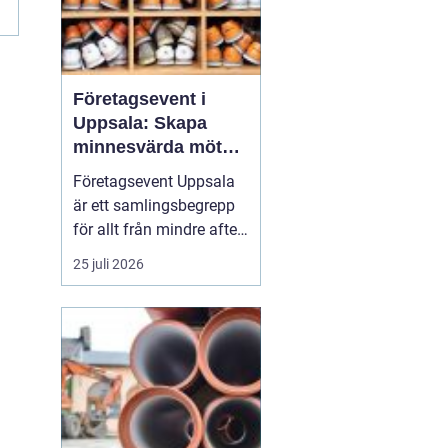
Företagsevent i
Uppsala: Skapa
minnesvärda möten
som bygger
Företagsevent Uppsala
starkare team
är ett samlingsbegrepp
för allt från mindre after
work-träffar till större
25 juli 2026
konferenser och
kickoffer i regionen.
Fyrishovs bowling är ett
exempel på hur en
genomtänkt miljö kan...