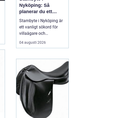
Nyköping: Så
planerar du ett
tryggt och hållbart
Stambyte i Nyköping är
projekt
ett vanligt sökord för
villaägare och
bostadsrättsföreningar
04 augusti 2026
som börjar se
ålderskrämpor i
rörsystemet. Många vill
förstå när rören faktiskt
beh...