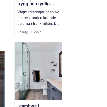
trygg och tydlig
trafik
Vägmarkeringar är en av
de mest underskattade
delarna i trafikmiljön. De
syns överallt, men märks
05 augusti 2026
ofta först när de saknas
eller är slitna.
Tydliga
vägmarkeringar linjer
skapar
struktur,...
Stambyte i