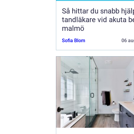
Så hittar du snabb hjä
tandläkare vid akuta b
malmö
Sofia Blom
06 au