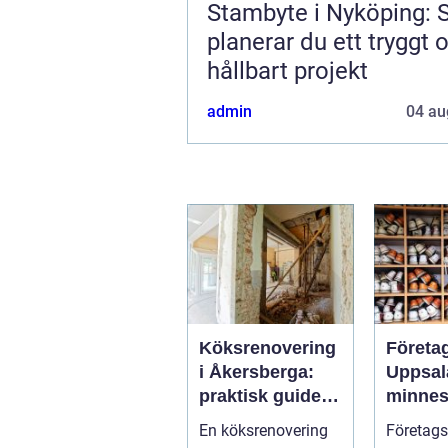
Stambyte i Nyköping: 
planerar du ett tryggt 
hållbart projekt
admin
04 au
Köksrenovering
Företa
i Åkersberga:
Uppsal
praktisk guide
minnes
till ett smartare
möten
En köksrenovering
Företags
kök
bygger