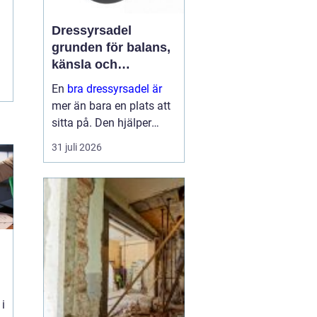
Dressyrsadel
grunden för balans,
känsla och
precision
En
bra dressyrsadel är
mer än bara en plats att
sitta på. Den hjälper
ryttaren att hitta en
31 juli 2026
lodrät, stabil sits, ger
hästen frihet att arbeta
genom ryggen och gör
det möjligt att
kommunic...
 i