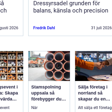
Så
Dressyrsadel grunden för
och
balans, känsla och precision
gusti 2026
Fredrik Dahl
31 juli 2026
gsevent i
Stamspolning
Sälja företag i
a: Skapa
uppsala så
norrland så
värda
förebygger du
skapar du en
 som
stopp och
trygg och
event
När
Att sälja ett företag
 starkare
vattenskador i
lönsam affär