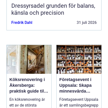
Dressyrsadel grunden för balans,
känsla och precision
Fredrik Dahl
31 juli 2026
Köksrenovering i
Företagsevent i
Åkersberga:
Uppsala: Skapa
praktisk guide till
minnesvärda
ett smartare kök
möten som bygger
En köksrenovering är
Företagsevent Uppsala
starkare team
ett av de största
är ett samlingsbegrepp