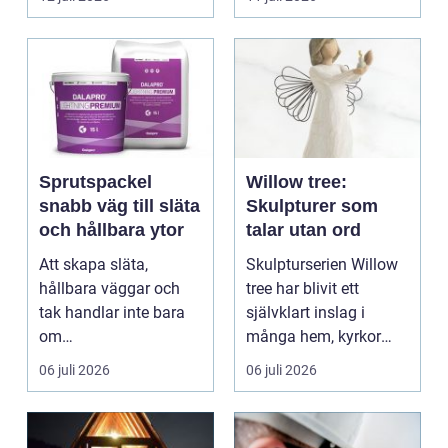
Sprutspackel
Willow tree:
snabb väg till släta
Skulpturer som
och hållbara ytor
talar utan ord
Att skapa släta,
Skulpturserien Willow
hållbara väggar och
tree har blivit ett
tak handlar inte bara
självklart inslag i
om
många hem, kyrkor
hantverksskicklighet.
och kapel...
06 juli 2026
06 juli 2026
Valet av materia...