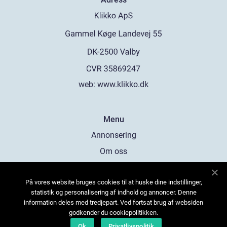
web:
www.klikko.dk
Menu
Annonsering
Om oss
Cookies
På vores website bruges cookies til at huske dine indstillinger,
Kontakta oss
statistik og personalisering af indhold og annoncer. Denne
Sitemap
information deles med tredjepart. Ved fortsat brug af websiden
godkender du cookiepolitikken.
Ok
Privatlivspolitik