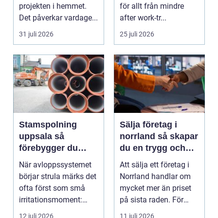
projekten i hemmet.
för allt från mindre
Det påverkar vardage...
after work-tr...
31 juli 2026
25 juli 2026
Stamspolning
Sälja företag i
uppsala så
norrland så skapar
förebygger du
du en trygg och
stopp och
lönsam affär
När avloppssystemet
Att sälja ett företag i
vattenskador i
börjar strula märks det
Norrland handlar om
fastigheten
ofta först som små
mycket mer än priset
irritationsmoment:
på sista raden. För
långsam avrinning ...
många entrepren...
12 juli 2026
11 juli 2026