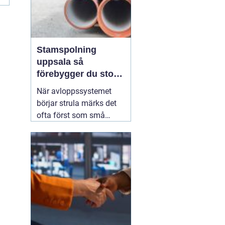
Stamspolning
uppsala så
förebygger du stopp
och vattenskador i
När avloppssystemet
fastigheten
börjar strula märks det
ofta först som små
irritationsmoment:
långsam avrinning i kök
och badrum, bubblor i
handfatet eller en svag
men återkommande
avloppslukt. För många
fastighetsägare i
Uppsala är
12 juli 2026