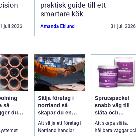
cision
praktisk guide till ett
smartare kök
1 juli 2026
Amanda Eklund
31 juli 2026
olning
Sälja företag i
Sprutspackel
så
norrland så
snabb väg till
gger du
skapar du en
släta och
och
trygg och
hållbara ytor
Att sälja ett företag i
Att skapa släta,
kador i
lönsam affär
systemet
Norrland handlar
hållbara väggar oc
eten