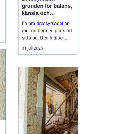
grunden för balans,
känsla och
precision
En
bra dressyrsadel är
mer än bara en plats att
sitta på. Den hjälper
ryttaren att hitta en
31 juli 2026
lodrät, stabil sits, ger
hästen frihet att arbeta
genom ryggen och gör
det möjligt att
kommunic...