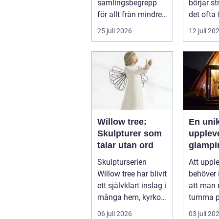
samlingsbegrepp
börjar s
för allt från mindre
det ofta
after work-tr...
små
25 juli 2026
12 juli 20
irritati
långsam
...
Willow tree:
En uni
Skulpturer som
upplev
talar utan ord
glampi
Sverig
Skulpturserien
Att uppl
Willow tree har blivit
behöver 
ett självklart inslag i
att man
många hem, kyrkor
tumma 
och kapel...
bekvämli
06 juli 2026
03 juli 20