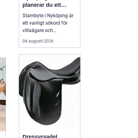
planerar du ett
tryggt och hållbart
Stambyte i Nyköping är
projekt
ett vanligt sökord för
villaägare och
bostadsrättsföreningar
04 augusti 2026
som börjar se
ålderskrämpor i
rörsystemet. Många vill
förstå när rören faktiskt
beh...
Dressyrsadel