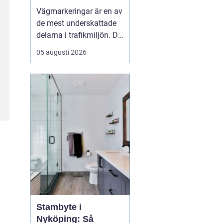
trafik
Vägmarkeringar är en av
de mest underskattade
delarna i trafikmiljön. De
syns överallt, men märks
05 augusti 2026
ofta först när de saknas
eller är slitna.
Tydliga
vägmarkeringar linjer
skapar
struktur,...
Stambyte i
Nyköping: Så