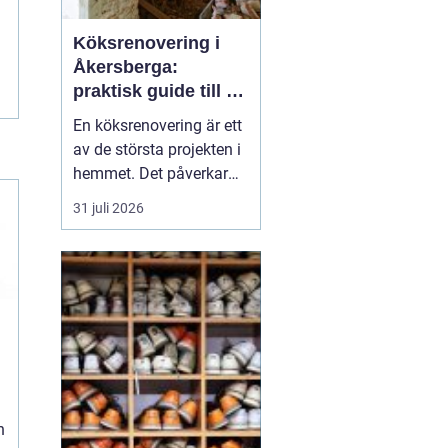
Köksrenovering i
Åkersberga:
praktisk guide till ett
smartare kök
En köksrenovering är ett
av de största projekten i
hemmet. Det påverkar
vardagen, hemmets
31 juli 2026
värde och hur hela
bostaden upplevs. För
den som planerar
köksrenovering
Åkersberga gäller det att
kombinera smar...
h