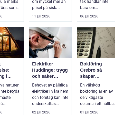
trula märks
om mycket mer än
tak handlar inte
 först som
priset på sista
bara om
raden. För många
hantverksskickligh
26
11 juli 2026
06 juli 2026
onsmoment:
entrepren...
t. Valet av materia..
 avrinning
k
Elektriker
Bokföring
else:
Huddinge: trygg
Örebro så
ng i
och säker
skapar
e
elinstallation
företagare
eva naturen
Behovet av pålitliga
En välskött
trygghet i
inte betyda
elektriker i våra hem
bokföring är en av
ekonomin
 måste
och företag kan inte
de viktigaste
på
underskattas,
delarna i ett hållbar
gheten....
s&aum...
företagande. När
26
02 juli 2026
01 juli 2026