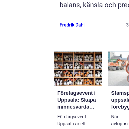
balans, känsla och pre
Fredrik Dahl
3
Företagsevent i
Stamsp
Uppsala: Skapa
uppsala 
minnesvärda
föreby
möten som
stopp 
Företagsevent
När
bygger starkare
vattens
Uppsala är ett
avlopps
team
fastigh