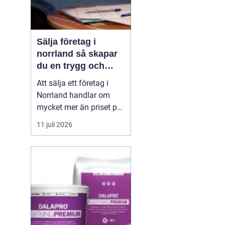
Sälja företag i
norrland så skapar
du en trygg och
lönsam affär
Att sälja ett företag i
Norrland handlar om
mycket mer än priset på
sista raden. För många
11 juli 2026
entreprenörer är det en
känslomässigt laddad
process där årtionden av
arbete, relationer och
identitet ska byta ägare.
Samtidigt finns stora
möjligheter: intre...