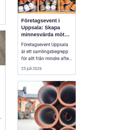
e
Företagsevent i
.
Uppsala: Skapa
minnesvärda möten
som bygger
Företagsevent Uppsala
starkare team
är ett samlingsbegrepp
för allt från mindre after
work-träffar till större
25 juli 2026
konferenser och
kickoffer i regionen.
Fyrishovs bowling är ett
exempel på hur en
genomtänkt miljö kan...
t