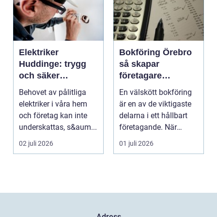
Elektriker
Bokföring Örebro
Huddinge: trygg
så skapar
och säker
företagare
elinstallation
trygghet i
Behovet av pålitliga
En välskött bokföring
ekonomin
elektriker i våra hem
är en av de viktigaste
och företag kan inte
delarna i ett hållbart
underskattas, s&aum...
företagande. När
siffrorna stämm...
02 juli 2026
01 juli 2026
Adress