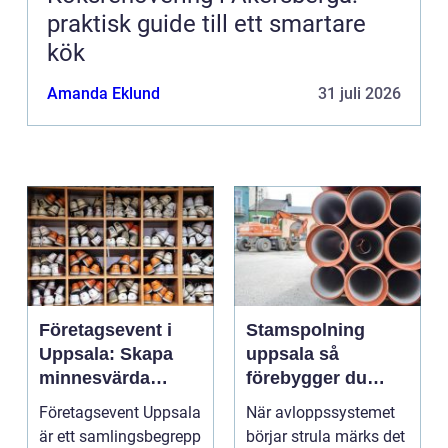
praktisk guide till ett smartare
kök
Amanda Eklund
31 juli 2026
Företagsevent i
Stamspolning
Uppsala: Skapa
uppsala så
minnesvärda
förebygger du
möten som bygger
stopp och
Företagsevent Uppsala
När avloppssystemet
starkare team
vattenskador i
är ett samlingsbegrepp
börjar strula märks det