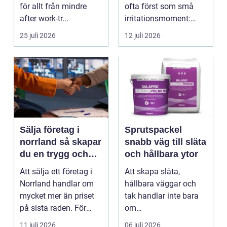
fastigheten
för allt från mindre
ofta först som små
after work-tr...
irritationsmoment:
långsam avrinning ...
25 juli 2026
12 juli 2026
Sälja företag i
Sprutspackel
norrland så skapar
snabb väg till släta
du en trygg och
och hållbara ytor
lönsam affär
Att sälja ett företag i
Att skapa släta,
Norrland handlar om
hållbara väggar och
mycket mer än priset
tak handlar inte bara
på sista raden. För
om
många entrepren...
hantverksskicklighet.
11 juli 2026
06 juli 2026