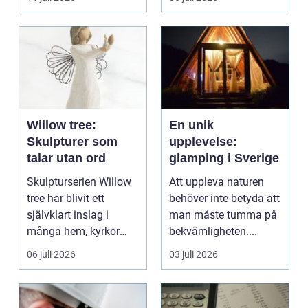
Valet av materia...
Willow tree:
En unik
Skulpturer som
upplevelse:
talar utan ord
glamping i Sverige
Skulpturserien Willow
Att uppleva naturen
tree har blivit ett
behöver inte betyda att
självklart inslag i
man måste tumma på
många hem, kyrkor
bekvämligheten....
och kapel...
06 juli 2026
03 juli 2026