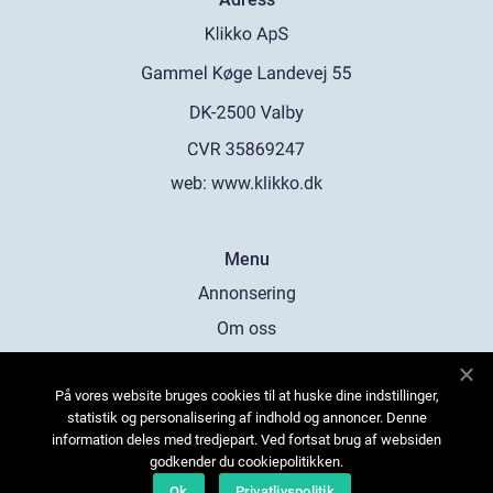
web:
www.klikko.dk
Menu
Annonsering
Om oss
Cookies
På vores website bruges cookies til at huske dine indstillinger,
Kontakta oss
statistik og personalisering af indhold og annoncer. Denne
Sitemap
information deles med tredjepart. Ved fortsat brug af websiden
godkender du cookiepolitikken.
Ok
Privatlivspolitik