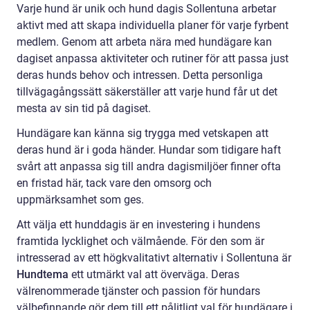
Varje hund är unik och hund dagis Sollentuna arbetar
aktivt med att skapa individuella planer för varje fyrbent
medlem. Genom att arbeta nära med hundägare kan
dagiset anpassa aktiviteter och rutiner för att passa just
deras hunds behov och intressen. Detta personliga
tillvägagångssätt säkerställer att varje hund får ut det
mesta av sin tid på dagiset.
Hundägare kan känna sig trygga med vetskapen att
deras hund är i goda händer. Hundar som tidigare haft
svårt att anpassa sig till andra dagismiljöer finner ofta
en fristad här, tack vare den omsorg och
uppmärksamhet som ges.
Att välja ett hunddagis är en investering i hundens
framtida lycklighet och välmående. För den som är
intresserad av ett högkvalitativt alternativ i Sollentuna är
Hundtema
ett utmärkt val att överväga. Deras
välrenommerade tjänster och passion för hundars
välbefinnande gör dem till ett pålitligt val för hundägare i