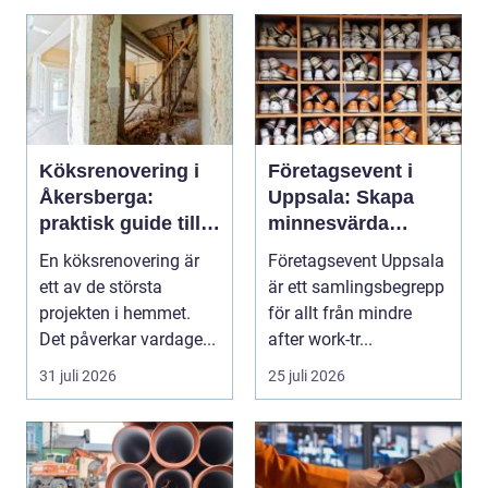
Köksrenovering i
Företagsevent i
Åkersberga:
Uppsala: Skapa
praktisk guide till
minnesvärda
ett smartare kök
möten som bygger
En köksrenovering är
Företagsevent Uppsala
starkare team
ett av de största
är ett samlingsbegrepp
projekten i hemmet.
för allt från mindre
Det påverkar vardage...
after work-tr...
31 juli 2026
25 juli 2026