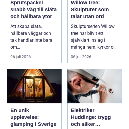
Sprutspackel
Willow tree:
snabb väg till släta
Skulpturer som
och hållbara ytor
talar utan ord
Att skapa släta,
Skulpturserien Willow
hållbara väggar och
tree har blivit ett
tak handlar inte bara
självklart inslag i
om
många hem, kyrkor och
hantverksskicklighet.
kapel...
06 juli 2026
06 juli 2026
Valet av materia...
En unik
Elektriker
upplevelse:
Huddinge: trygg
glamping i Sverige
och säker