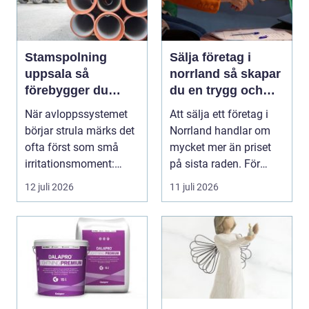
Stamspolning
Sälja företag i
uppsala så
norrland så skapar
förebygger du
du en trygg och
stopp och
lönsam affär
När avloppssystemet
Att sälja ett företag i
vattenskador i
börjar strula märks det
Norrland handlar om
fastigheten
ofta först som små
mycket mer än priset
irritationsmoment:
på sista raden. För
långsam avrinning ...
många entrepren...
12 juli 2026
11 juli 2026