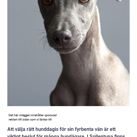
Att välja rätt hunddagis för sin fyrbenta vän är ett
viktigt beslut för många hundägare. I Sollentuna finns