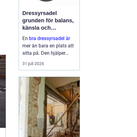
Dressyrsadel
grunden för balans,
känsla och
precision
En
bra dressyrsadel är
mer än bara en plats att
sitta på. Den hjälper
ryttaren att hitta en
31 juli 2026
lodrät, stabil sits, ger
hästen frihet att arbeta
genom ryggen och gör
det möjligt att
kommunic...