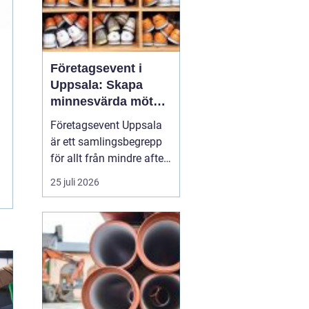
Företagsevent i
Uppsala: Skapa
minnesvärda möten
som bygger
Företagsevent Uppsala
starkare team
är ett samlingsbegrepp
för allt från mindre after
work-träffar till större
25 juli 2026
konferenser och
kickoffer i regionen.
Fyrishovs bowling är ett
exempel på hur en
genomtänkt miljö kan...