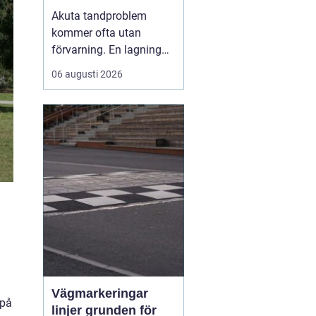
malmö
Akuta tandproblem
kommer ofta utan
förvarning. En lagning
lossnar under lunchen,
06 augusti 2026
en tand går av under en
middag eller en molande
värk blir plötsligt så
stark att sömnen störs.
Då uppstår
beho...
Vägmarkeringar
 på
linjer grunden för