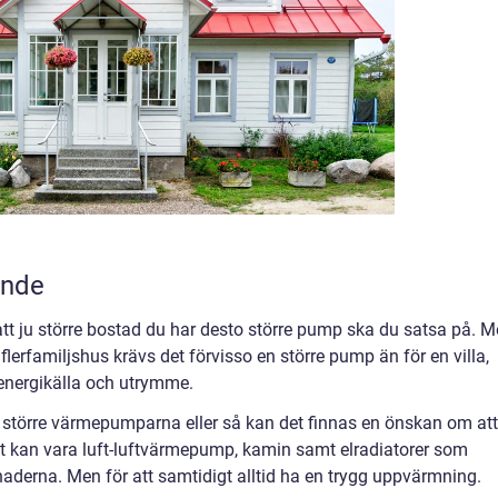
oende
 att ju större bostad du har desto större pump ska du satsa på. 
tt flerfamiljshus krävs det förvisso en större pump än för en villa,
 energikälla och utrymme.
de större värmepumparna eller så kan det finnas en önskan om att
et kan vara luft-luftvärmepump, kamin samt elradiatorer som
derna. Men för att samtidigt alltid ha en trygg uppvärmning.