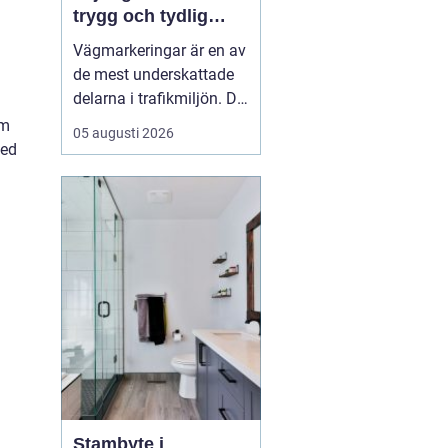
trygg och tydlig
trafik
Vägmarkeringar är en av
de mest underskattade
delarna i trafikmiljön. De
syns överallt, men märks
om
05 augusti 2026
ofta först när de saknas
med
eller är slitna.
Tydliga
vägmarkeringar linjer
skapar
struktur,...
Stambyte i