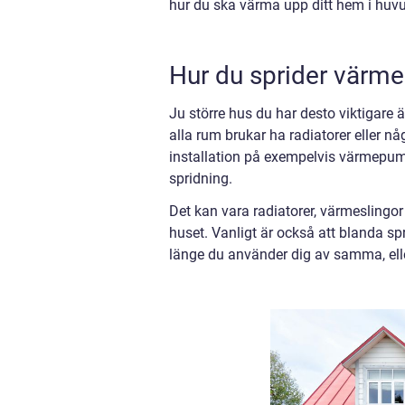
hur du ska värma upp ditt hem i huv
Hur du sprider värme
Ju större hus du har desto viktigare är
alla rum brukar ha radiatorer eller
installation på exempelvis värmepum
spridning.
Det kan vara radiatorer, värmeslingo
huset. Vanligt är också att blanda s
länge du använder dig av samma, eller