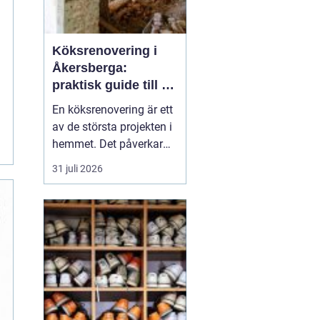
Köksrenovering i
Åkersberga:
praktisk guide till ett
smartare kök
En köksrenovering är ett
av de största projekten i
hemmet. Det påverkar
vardagen, hemmets
31 juli 2026
värde och hur hela
bostaden upplevs. För
den som planerar
köksrenovering
Åkersberga gäller det att
kombinera smar...