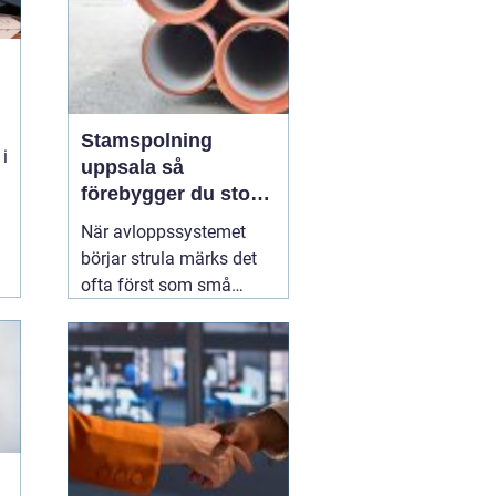
Stamspolning
 i
uppsala så
förebygger du stopp
och vattenskador i
När avloppssystemet
fastigheten
börjar strula märks det
ofta först som små
irritationsmoment:
långsam avrinning i kök
och badrum, bubblor i
handfatet eller en svag
men återkommande
avloppslukt. För många
fastighetsägare i