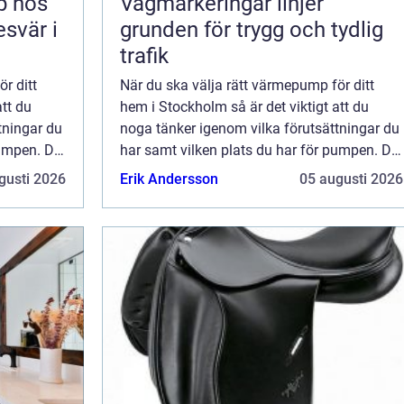
lp hos
Vägmarkeringar linjer
esvär i
grunden för trygg och tydlig
trafik
r ditt
När du ska välja rätt värmepump för ditt
att du
hem i Stockholm så är det viktigt att du
tningar du
noga tänker igenom vilka förutsättningar du
pumpen. Du
har samt vilken plats du har för pumpen. Du
källa du
bör även välja vilken typ av energikälla du
gusti 2026
Erik Andersson
05 augusti 2026
st...
vill använda dig av och om du endast...