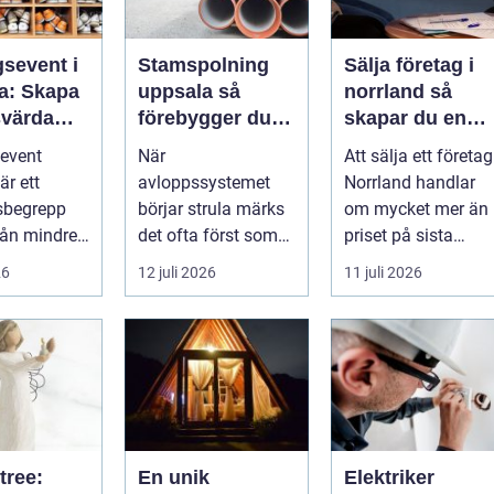
gsevent i
Stamspolning
Sälja företag i
a: Skapa
uppsala så
norrland så
värda
förebygger du
skapar du en
 som
stopp och
trygg och
event
När
Att sälja ett företag
 starkare
vattenskador i
lönsam affär
är ett
avloppssystemet
Norrland handlar
fastigheten
sbegrepp
börjar strula märks
om mycket mer än
från mindre
det ofta först som
priset på sista
-tr...
små
raden. För många
26
12 juli 2026
11 juli 2026
irritationsmoment:
entrepren...
långsam avrinning
...
tree:
En unik
Elektriker