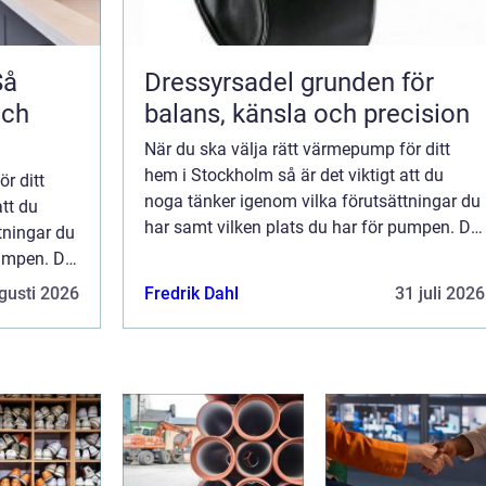
Så
Dressyrsadel grunden för
och
balans, känsla och precision
När du ska välja rätt värmepump för ditt
hem i Stockholm så är det viktigt att du
r ditt
noga tänker igenom vilka förutsättningar du
att du
har samt vilken plats du har för pumpen. Du
tningar du
bör även välja vilken typ av energikälla du
pumpen. Du
vill använda dig av och om du endast...
källa du
gusti 2026
Fredrik Dahl
31 juli 2026
st...