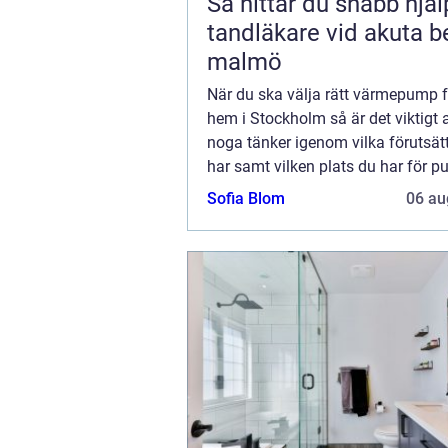
Så hittar du snabb hjä
tandläkare vid akuta b
malmö
När du ska välja rätt värmepump fö
hem i Stockholm så är det viktigt 
noga tänker igenom vilka förutsät
har samt vilken plats du har för 
bör även välja vilken typ av energi
Sofia Blom
06 au
vill använda dig av och om du enda