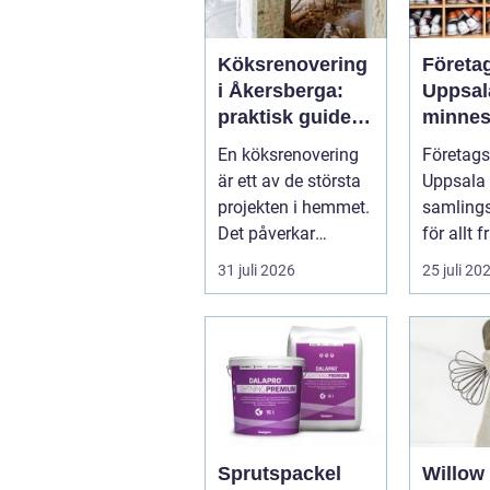
Köksrenovering
Företa
i Åkersberga:
Uppsal
praktisk guide
minnes
till ett smartare
möten
En köksrenovering
Företags
kök
bygger
är ett av de största
Uppsala 
team
projekten i hemmet.
samling
Det påverkar
för allt 
vardage...
after work
31 juli 2026
25 juli 20
Sprutspackel
Willow 