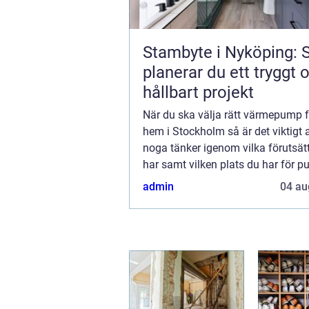
Stambyte i Nyköping: 
planerar du ett tryggt 
hållbart projekt
När du ska välja rätt värmepump fö
hem i Stockholm så är det viktigt 
noga tänker igenom vilka förutsät
har samt vilken plats du har för 
bör även välja vilken typ av energi
admin
04 au
vill använda dig av och om du enda