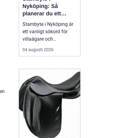
Nyköping: Så
planerar du ett
tryggt och hållbart
Stambyte i Nyköping är
projekt
ett vanligt sökord för
villaägare och
bostadsrättsföreningar
04 augusti 2026
som börjar se
ålderskrämpor i
rörsystemet. Många vill
förstå när rören faktiskt
beh...
Men