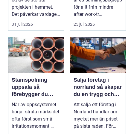
projekten i hemmet.
för allt från mindre
Det påverkar vardage...
after work-tr...
31 juli 2026
25 juli 2026
Stamspolning
Sälja företag i
uppsala så
norrland så skapar
förebygger du
du en trygg och
stopp och
lönsam affär
När avloppssystemet
Att sälja ett företag i
vattenskador i
börjar strula märks det
Norrland handlar om
fastigheten
ofta först som små
mycket mer än priset
irritationsmoment:
på sista raden. För
långsam avrinning ...
många entrepren...