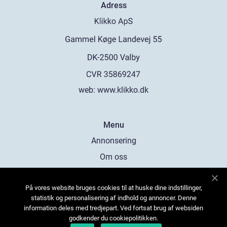
Adress
web:
www.klikko.dk
Menu
Annonsering
Om oss
Cookies
På vores website bruges cookies til at huske dine indstillinger,
Kontakta oss
statistik og personalisering af indhold og annoncer. Denne
Sitemap
information deles med tredjepart. Ved fortsat brug af websiden
godkender du cookiepolitikken.