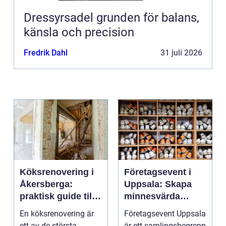
Dressyrsadel grunden för balans,
känsla och precision
Fredrik Dahl
31 juli 2026
Köksrenovering i
Företagsevent i
Åkersberga:
Uppsala: Skapa
praktisk guide till
minnesvärda
ett smartare kök
möten som bygger
En köksrenovering är
Företagsevent Uppsala
starkare team
ett av de största
är ett samlingsbegrepp