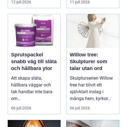
12 juli 2026
11 juli 2026
Sprutspackel
Willow tree:
snabb väg till släta
Skulpturer som
och hållbara ytor
talar utan ord
Att skapa släta,
Skulpturserien Willow
hållbara väggar och
tree har blivit ett
tak handlar inte bara
självklart inslag i
om
många hem, kyrkor
hantverksskicklighet.
och kapel...
06 juli 2026
06 juli 2026
Valet av materia...