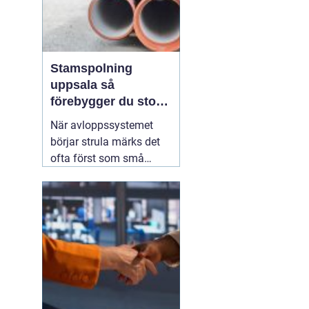
Stamspolning
uppsala så
förebygger du stopp
och vattenskador i
När avloppssystemet
fastigheten
börjar strula märks det
ofta först som små
irritationsmoment:
långsam avrinning i kök
och badrum, bubblor i
handfatet eller en svag
men återkommande
avloppslukt. För många
fastighetsägare i
Uppsala är
12 juli 2026