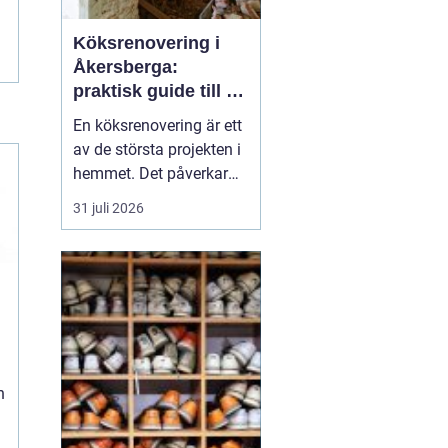
Köksrenovering i
Åkersberga:
praktisk guide till ett
smartare kök
En köksrenovering är ett
av de största projekten i
hemmet. Det påverkar
vardagen, hemmets
31 juli 2026
värde och hur hela
bostaden upplevs. För
den som planerar
köksrenovering
Åkersberga gäller det att
kombinera smar...
h