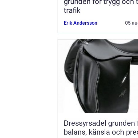
grunden för trygg och t
trafik
Erik Andersson
05 au
Dressyrsadel grunden för
balans, känsla och pre