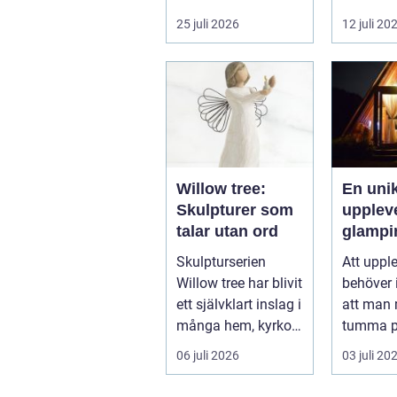
after work-tr...
små
25 juli 2026
12 juli 20
irritati
långsam
...
Willow tree:
En uni
Skulpturer som
upplev
talar utan ord
glampi
Sverig
Skulpturserien
Att uppl
Willow tree har blivit
behöver 
ett självklart inslag i
att man
många hem, kyrkor
tumma 
och kapel...
bekvämli
06 juli 2026
03 juli 20