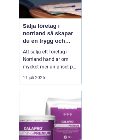
Sälja företag i
norrland så skapar
du en trygg och
lönsam affär
Att sälja ett företag i
Norrland handlar om
mycket mer än priset på
sista raden. För många
11 juli 2026
entreprenörer är det en
känslomässigt laddad
process där årtionden av
arbete, relationer och
identitet ska byta ägare.
Samtidigt finns stora
möjligheter: intre...