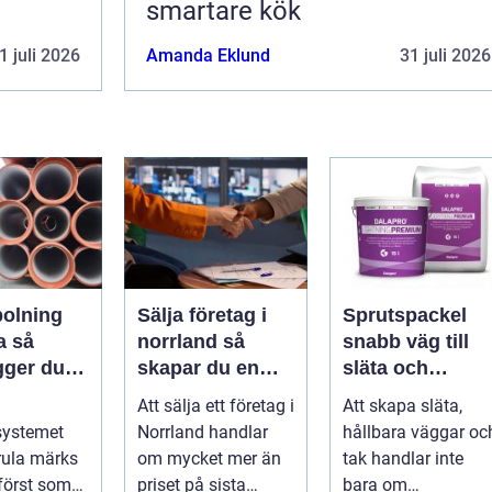
smartare kök
1 juli 2026
Amanda Eklund
31 juli 2026
olning
Sälja företag i
Sprutspackel
så
norrland så
snabb väg till
gger du
skapar du en
släta och
och
trygg och
hållbara ytor
Att sälja ett företag i
Att skapa släta,
kador i
lönsam affär
systemet
Norrland handlar
hållbara väggar oc
eten
trula märks
om mycket mer än
tak handlar inte
 först som
priset på sista
bara om