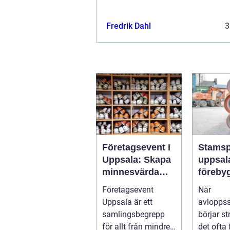
Fredrik Dahl
3
Företagsevent i
Stamsp
Uppsala: Skapa
uppsala 
minnesvärda
föreby
möten som
stopp 
Företagsevent
När
bygger starkare
vattens
Uppsala är ett
avlopps
team
fastigh
samlingsbegrepp
börjar s
för allt från mindre
det ofta