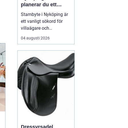
planerar du ett
tryggt och hållbart
Stambyte i Nyköping är
projekt
ett vanligt sökord för
villaägare och
bostadsrättsföreningar
04 augusti 2026
som börjar se
ålderskrämpor i
rörsystemet. Många vill
förstå när rören faktiskt
beh...
Dressyrsadel