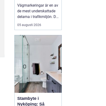
trafik
Vägmarkeringar är en av
de mest underskattade
delarna i trafikmiljön. De
syns överallt, men märks
05 augusti 2026
ofta först när de saknas
eller är slitna.
Tydliga
vägmarkeringar linjer
skapar
struktur,...
Stambyte i
Nyköping: Så