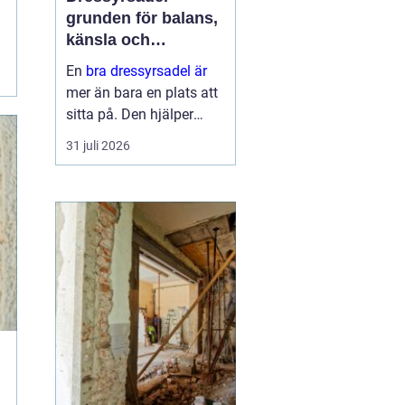
grunden för balans,
känsla och
precision
En
bra dressyrsadel är
mer än bara en plats att
sitta på. Den hjälper
ryttaren att hitta en
31 juli 2026
lodrät, stabil sits, ger
hästen frihet att arbeta
genom ryggen och gör
det möjligt att
kommunic...