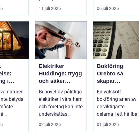
raden. För många
hantverksskickligh
26
11 juli 2026
06 juli 2026
onsmoment:
entrepren...
t. Valet av materia..
 avrinning
k
Elektriker
Bokföring
else:
Huddinge: trygg
Örebro så
ng i
och säker
skapar
e
elinstallation
företagare
eva naturen
Behovet av pålitliga
En välskött
trygghet i
inte betyda
elektriker i våra hem
bokföring är en av
ekonomin
 måste
och företag kan inte
de viktigaste
på
underskattas,
delarna i ett hållbar
gheten....
s&aum...
företagande. När
26
02 juli 2026
01 juli 2026
siffrorna stämm...