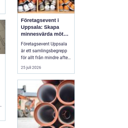
e
.
Företagsevent i
Uppsala: Skapa
minnesvärda möten
som bygger
Företagsevent Uppsala
starkare team
är ett samlingsbegrepp
för allt från mindre after
work-träffar till större
25 juli 2026
konferenser och
kickoffer i regionen.
Fyrishovs bowling är ett
exempel på hur en
genomtänkt miljö kan...
t