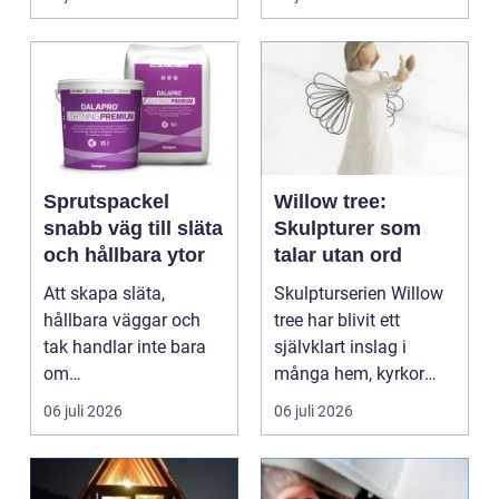
Sprutspackel
Willow tree:
snabb väg till släta
Skulpturer som
och hållbara ytor
talar utan ord
Att skapa släta,
Skulpturserien Willow
hållbara väggar och
tree har blivit ett
tak handlar inte bara
självklart inslag i
om
många hem, kyrkor
hantverksskicklighet.
och kapel...
06 juli 2026
06 juli 2026
Valet av materia...