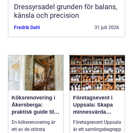
Dressyrsadel grunden för balans,
känsla och precision
Fredrik Dahl
31 juli 2026
Köksrenovering i
Företagsevent i
Åkersberga:
Uppsala: Skapa
praktisk guide till
minnesvärda
ett smartare kök
möten som bygger
En köksrenovering är
Företagsevent Uppsala
starkare team
ett av de största
är ett samlingsbegrepp