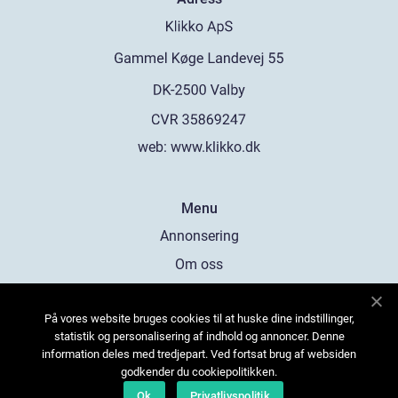
web:
www.klikko.dk
Menu
Annonsering
Om oss
Cookies
På vores website bruges cookies til at huske dine indstillinger,
Kontakta oss
statistik og personalisering af indhold og annoncer. Denne
Sitemap
information deles med tredjepart. Ved fortsat brug af websiden
godkender du cookiepolitikken.
Ok
Privatlivspolitik