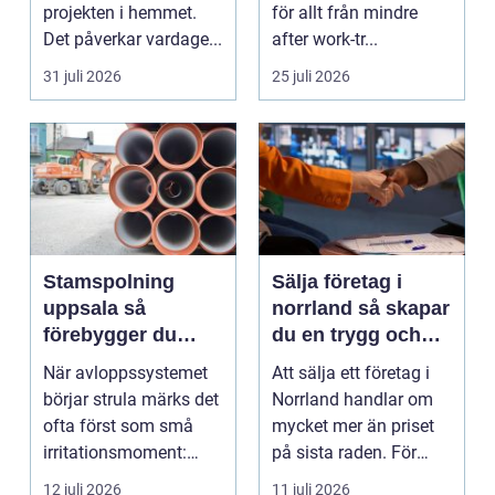
projekten i hemmet.
för allt från mindre
Det påverkar vardage...
after work-tr...
31 juli 2026
25 juli 2026
Stamspolning
Sälja företag i
uppsala så
norrland så skapar
förebygger du
du en trygg och
stopp och
lönsam affär
När avloppssystemet
Att sälja ett företag i
vattenskador i
börjar strula märks det
Norrland handlar om
fastigheten
ofta först som små
mycket mer än priset
irritationsmoment:
på sista raden. För
långsam avrinning ...
många entrepren...
12 juli 2026
11 juli 2026