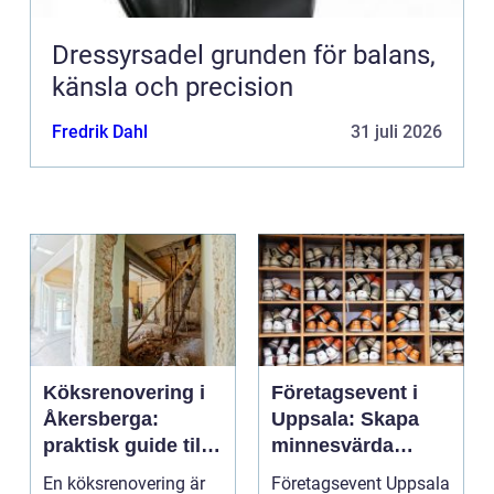
Dressyrsadel grunden för balans,
känsla och precision
Fredrik Dahl
31 juli 2026
Köksrenovering i
Företagsevent i
Åkersberga:
Uppsala: Skapa
praktisk guide till
minnesvärda
ett smartare kök
möten som bygger
En köksrenovering är
Företagsevent Uppsala