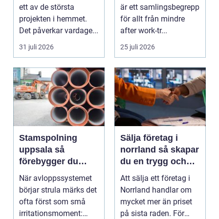
starkare team
ett av de största
är ett samlingsbegrepp
projekten i hemmet.
för allt från mindre
Det påverkar vardage...
after work-tr...
31 juli 2026
25 juli 2026
Stamspolning
Sälja företag i
uppsala så
norrland så skapar
förebygger du
du en trygg och
stopp och
lönsam affär
När avloppssystemet
Att sälja ett företag i
vattenskador i
börjar strula märks det
Norrland handlar om
fastigheten
ofta först som små
mycket mer än priset
irritationsmoment:
på sista raden. För