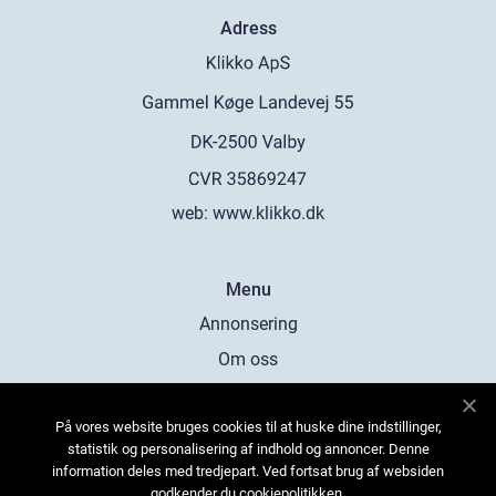
Adress
web:
www.klikko.dk
Menu
Annonsering
Om oss
Cookies
På vores website bruges cookies til at huske dine indstillinger,
Kontakta oss
statistik og personalisering af indhold og annoncer. Denne
Sitemap
information deles med tredjepart. Ved fortsat brug af websiden
godkender du cookiepolitikken.