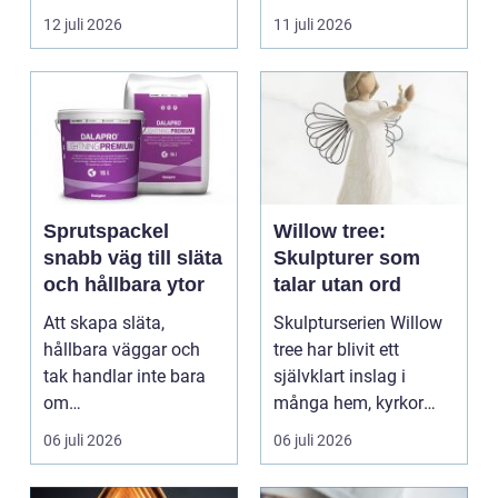
långsam avrinning ...
många entrepren...
12 juli 2026
11 juli 2026
Sprutspackel
Willow tree:
snabb väg till släta
Skulpturer som
och hållbara ytor
talar utan ord
Att skapa släta,
Skulpturserien Willow
hållbara väggar och
tree har blivit ett
tak handlar inte bara
självklart inslag i
om
många hem, kyrkor
hantverksskicklighet.
och kapel...
06 juli 2026
06 juli 2026
Valet av materia...