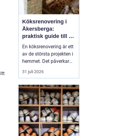
Köksrenovering i
Åkersberga:
praktisk guide till ett
smartare kök
En köksrenovering är ett
av de största projekten i
hemmet. Det påverkar
vardagen, hemmets
31 juli 2026
itt
värde och hur hela
bostaden upplevs. För
den som planerar
köksrenovering
Åkersberga gäller det att
kombinera smar...