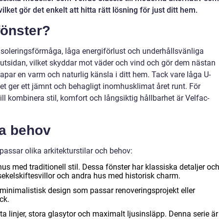
ket gör det enkelt att hitta rätt lösning för just ditt hem.
fönster?
isoleringsförmåga, låga energiförlust och underhållsvänliga
utsidan, vilket skyddar mot väder och vind och gör dem nästan
kapar en varm och naturlig känsla i ditt hem. Tack vare låga U-
t ger ett jämnt och behagligt inomhusklimat året runt. För
ll kombinera stil, komfort och långsiktig hållbarhet är Velfac-
ka behov
 passar olika arkitekturstilar och behov:
hus med traditionell stil. Dessa fönster har klassiska detaljer oc
ekelskiftesvillor och andra hus med historisk charm.
inimalistisk design som passar renoveringsprojekt eller
ck.
ta linjer, stora glasytor och maximalt ljusinsläpp. Denna serie är