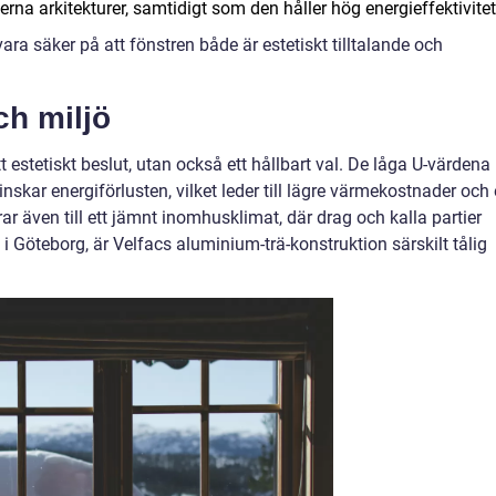
erna arkitekturer, samtidigt som den håller hög energieffektivitet
vara säker på att fönstren både är estetiskt tilltalande och
ch miljö
tt estetiskt beslut, utan också ett hållbart val. De låga U-värdena
skar energiförlusten, vilket leder till lägre värmekostnader och
ar även till ett jämnt inomhusklimat, där drag och kalla partier
 Göteborg, är Velfacs aluminium-trä-konstruktion särskilt tålig