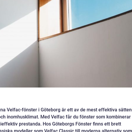
a Velfac-fönster i Göteborg är ett av de mest effektiva sätten
 och inomhusklimat. Med Velfac får du fönster som kombinerar
ieffektiv prestanda. Hos Göteborgs Fönster finns ett brett
assiska modeller som Velfac Classic till moderna alternativ som