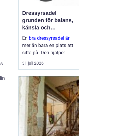
Dressyrsadel
grunden för balans,
känsla och
precision
En
bra dressyrsadel är
mer än bara en plats att
sitta på. Den hjälper
ryttaren att hitta en
gs
31 juli 2026
lodrät, stabil sits, ger
hästen frihet att arbeta
din
genom ryggen och gör
det möjligt att
kommunic...