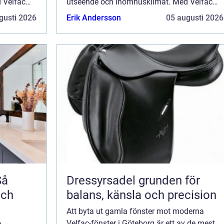
 Velfac
utseende och inomhusklimat. Med Velfac
u...
får du fönster som kombinerar h&ou...
gusti 2026
Erik Andersson
05 augusti 2026
Så
Dressyrsadel grunden för
och
balans, känsla och precision
Att byta ut gamla fönster mot moderna
Velfac-fönster i Göteborg är ett av de mest