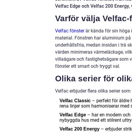
Velfac Edge och Velfac 200 Energy, vil
Varför välja Velfac-
Velfac fönster
är kända för sin höga 
material. Fönstren har aluminium på 
underhållsfria, medan insidan i trä s
värden minimeras värmeläckage, vilke
villaägare och fastighetsägare som vi
fönster ett smart och tryggt val.
Olika serier för oli
Velfac erbjuder flera olika serier som
– perfekt för äldre 
Velfac Classic
rena linjer som harmoniserar med s
– har en modern och m
Velfac Edge
nybyggda hus med ett stilrent uttry
– erbjuder strik
Velfac 200 Energy