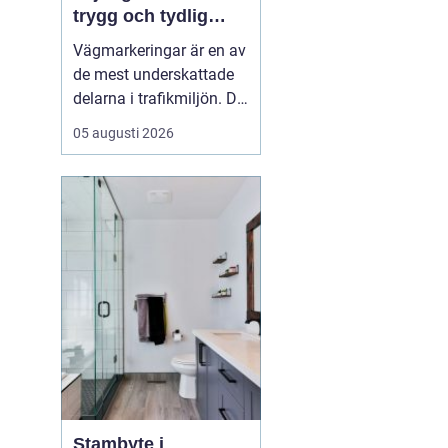
trygg och tydlig
trafik
Vägmarkeringar är en av
de mest underskattade
delarna i trafikmiljön. De
syns överallt, men märks
05 augusti 2026
ofta först när de saknas
eller är slitna.
Tydliga
vägmarkeringar linjer
skapar
struktur,...
h
Stambyte i