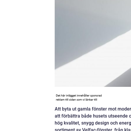
Att byta ut gamla fönster mot modern
att förbättra både husets utseende
hög kvalitet, snygg design och energ
sortiment av Velfac-fönster, från kl