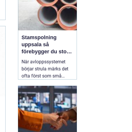
Stamspolning
uppsala så
förebygger du stopp
och vattenskador i
När avloppssystemet
fastigheten
börjar strula märks det
ofta först som små
irritationsmoment:
långsam avrinning i kök
och badrum, bubblor i
handfatet eller en svag
men återkommande
avloppslukt. För många
fastighetsägare i