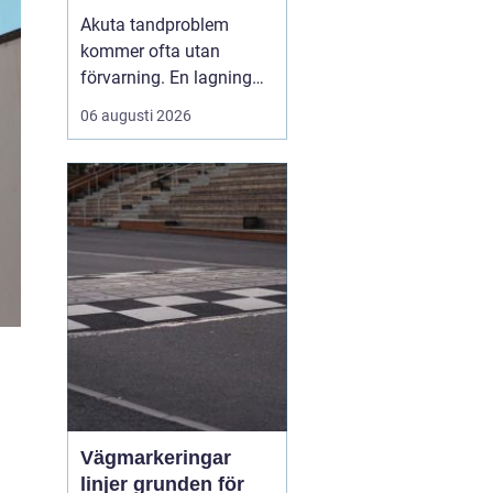
malmö
Akuta tandproblem
kommer ofta utan
förvarning. En lagning
lossnar under lunchen,
06 augusti 2026
en tand går av under en
middag eller en molande
värk blir plötsligt så
stark att sömnen störs.
Då uppstår
beho...
Vägmarkeringar
linjer grunden för