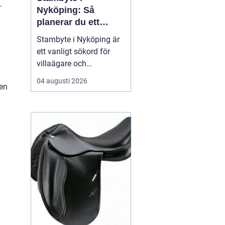
.
Nyköping: Så
planerar du ett
tryggt och hållbart
Stambyte i Nyköping är
projekt
ett vanligt sökord för
villaägare och
bostadsrättsföreningar
04 augusti 2026
 en
som börjar se
ålderskrämpor i
rörsystemet. Många vill
förstå när rören faktiskt
beh...