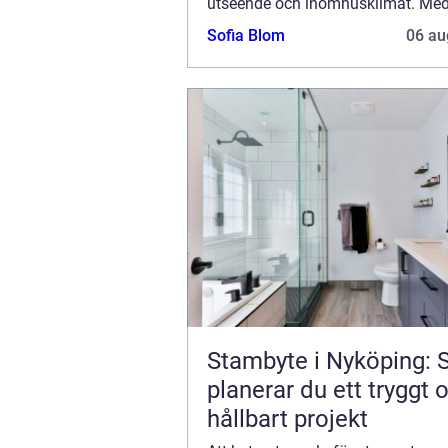
utseende och inomhusklimat. Med
får du fönster som kombinerar h&o
Sofia Blom
06 au
Stambyte i Nyköping: 
planerar du ett tryggt 
hållbart projekt