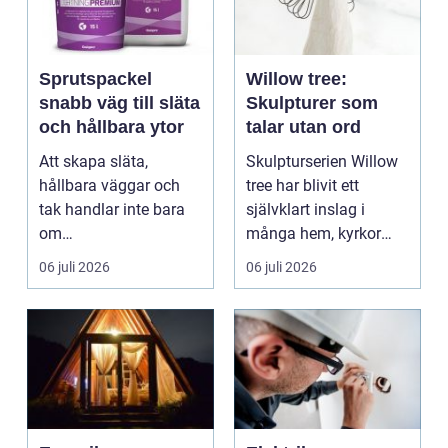
Sprutspackel
Willow tree:
snabb väg till släta
Skulpturer som
och hållbara ytor
talar utan ord
Att skapa släta,
Skulpturserien Willow
hållbara väggar och
tree har blivit ett
tak handlar inte bara
självklart inslag i
om
många hem, kyrkor
hantverksskicklighet.
och kapel...
06 juli 2026
06 juli 2026
Valet av materia...