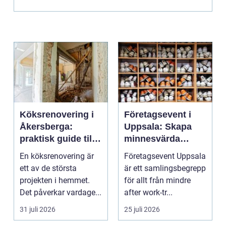
Köksrenovering i
Företagsevent i
Åkersberga:
Uppsala: Skapa
praktisk guide till
minnesvärda
ett smartare kök
möten som bygger
En köksrenovering är
Företagsevent Uppsala
starkare team
ett av de största
är ett samlingsbegrepp
projekten i hemmet.
för allt från mindre
Det påverkar vardage...
after work-tr...
31 juli 2026
25 juli 2026