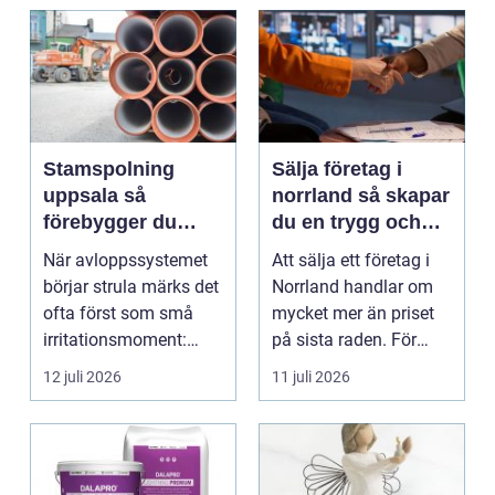
Stamspolning
Sälja företag i
uppsala så
norrland så skapar
förebygger du
du en trygg och
stopp och
lönsam affär
När avloppssystemet
Att sälja ett företag i
vattenskador i
börjar strula märks det
Norrland handlar om
fastigheten
ofta först som små
mycket mer än priset
irritationsmoment:
på sista raden. För
långsam avrinning ...
många entrepren...
12 juli 2026
11 juli 2026