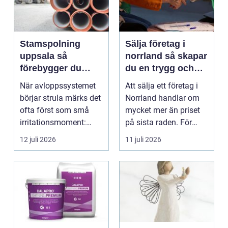
Stamspolning
Sälja företag i
uppsala så
norrland så skapar
förebygger du
du en trygg och
stopp och
lönsam affär
När avloppssystemet
Att sälja ett företag i
vattenskador i
börjar strula märks det
Norrland handlar om
fastigheten
ofta först som små
mycket mer än priset
irritationsmoment:
på sista raden. För
långsam avrinning ...
många entrepren...
12 juli 2026
11 juli 2026