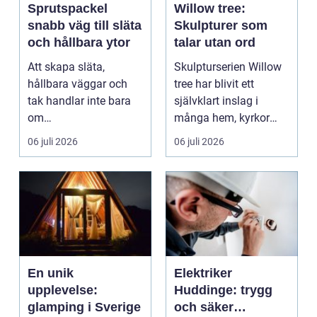
Sprutspackel
Willow tree:
snabb väg till släta
Skulpturer som
och hållbara ytor
talar utan ord
Att skapa släta,
Skulpturserien Willow
hållbara väggar och
tree har blivit ett
tak handlar inte bara
självklart inslag i
om
många hem, kyrkor
hantverksskicklighet.
och kapel...
06 juli 2026
06 juli 2026
Valet av materia...
En unik
Elektriker
upplevelse:
Huddinge: trygg
glamping i Sverige
och säker