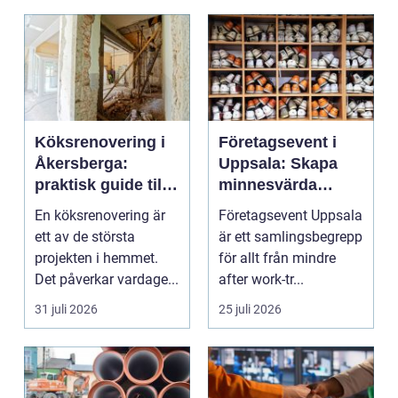
Köksrenovering i
Företagsevent i
Åkersberga:
Uppsala: Skapa
praktisk guide till
minnesvärda
ett smartare kök
möten som bygger
En köksrenovering är
Företagsevent Uppsala
starkare team
ett av de största
är ett samlingsbegrepp
projekten i hemmet.
för allt från mindre
Det påverkar vardage...
after work-tr...
31 juli 2026
25 juli 2026