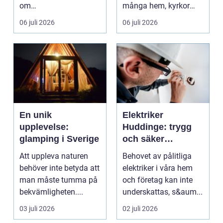
om
många hem, kyrkor
hantverksskicklighet.
och kapel...
06 juli 2026
06 juli 2026
Valet av materia...
En unik
Elektriker
upplevelse:
Huddinge: trygg
glamping i Sverige
och säker
elinstallation
Att uppleva naturen
Behovet av pålitliga
behöver inte betyda att
elektriker i våra hem
man måste tumma på
och företag kan inte
bekvämligheten....
underskattas, s&aum...
03 juli 2026
02 juli 2026