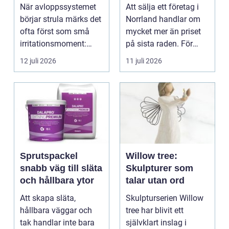
stopp och
lönsam affär
När avloppssystemet
Att sälja ett företag i
vattenskador i
börjar strula märks det
Norrland handlar om
fastigheten
ofta först som små
mycket mer än priset
irritationsmoment:
på sista raden. För
långsam avrinning ...
många entrepren...
12 juli 2026
11 juli 2026
Sprutspackel
Willow tree:
snabb väg till släta
Skulpturer som
och hållbara ytor
talar utan ord
Att skapa släta,
Skulpturserien Willow
hållbara väggar och
tree har blivit ett
tak handlar inte bara
självklart inslag i