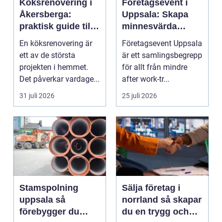
Köksrenovering i
Företagsevent i
Åkersberga:
Uppsala: Skapa
praktisk guide till
minnesvärda
ett smartare kök
möten som bygger
En köksrenovering är
Företagsevent Uppsala
starkare team
ett av de största
är ett samlingsbegrepp
projekten i hemmet.
för allt från mindre
Det påverkar vardage...
after work-tr...
31 juli 2026
25 juli 2026
Stamspolning
Sälja företag i
uppsala så
norrland så skapar
förebygger du
du en trygg och