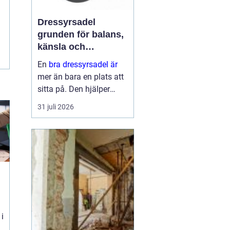
Dressyrsadel
grunden för balans,
känsla och
precision
En
bra dressyrsadel är
mer än bara en plats att
sitta på. Den hjälper
ryttaren att hitta en
31 juli 2026
lodrät, stabil sits, ger
hästen frihet att arbeta
genom ryggen och gör
det möjligt att
kommunic...
 i