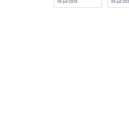
06 juli 2026
06 juli 20
t. Valet av materia...