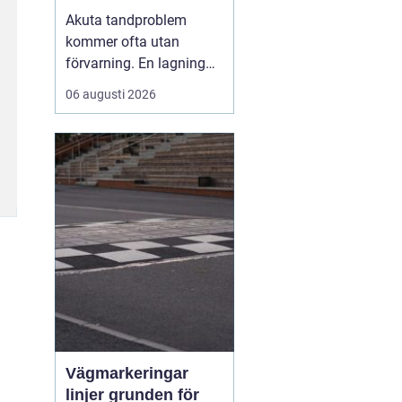
malmö
Akuta tandproblem
kommer ofta utan
förvarning. En lagning
lossnar under lunchen,
06 augusti 2026
en tand går av under en
middag eller en molande
värk blir plötsligt så
stark att sömnen störs.
Då uppstår
beho...
Vägmarkeringar
linjer grunden för