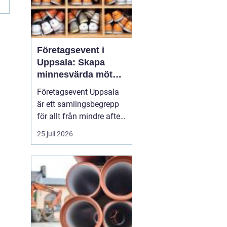
Företagsevent i
Uppsala: Skapa
minnesvärda möten
som bygger
Företagsevent Uppsala
starkare team
är ett samlingsbegrepp
för allt från mindre after
work-träffar till större
25 juli 2026
konferenser och
kickoffer i regionen.
Fyrishovs bowling är ett
exempel på hur en
genomtänkt miljö kan...