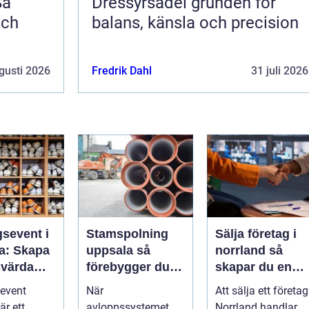
Så
Dressyrsadel grunden för
och
balans, känsla och precision
gusti 2026
Fredrik Dahl
31 juli 2026
gsevent i
Stamspolning
Sälja företag i
a: Skapa
uppsala så
norrland så
värda
förebygger du
skapar du en
 som
stopp och
trygg och
event
När
Att sälja ett företag
 starkare
vattenskador i
lönsam affär
är ett
avloppssystemet
Norrland handlar