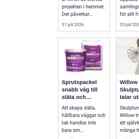
team
projekten i hemmet.
samling
Det påverkar
för allt 
vardage...
after work
31 juli 2026
25 juli 20
Sprutspackel
Willow 
snabb väg till
Skulpt
släta och
talar u
hållbara ytor
Att skapa släta,
Skulptur
hållbara väggar och
Willow tr
tak handlar inte
ett självk
bara om
många h
hantverksskicklighe
och kapel