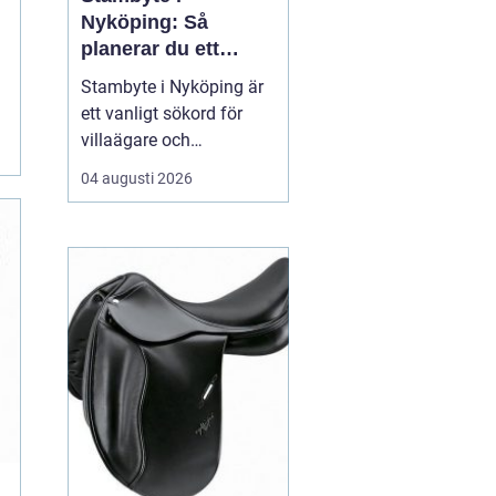
Nyköping: Så
planerar du ett
tryggt och hållbart
Stambyte i Nyköping är
projekt
ett vanligt sökord för
villaägare och
bostadsrättsföreningar
04 augusti 2026
som börjar se
ålderskrämpor i
rörsystemet. Många vill
förstå när rören faktiskt
beh...