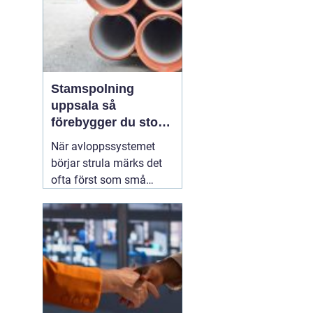
Stamspolning
uppsala så
förebygger du stopp
och vattenskador i
När avloppssystemet
fastigheten
börjar strula märks det
ofta först som små
irritationsmoment:
långsam avrinning i kök
och badrum, bubblor i
handfatet eller en svag
men återkommande
avloppslukt. För många
fastighetsägare i