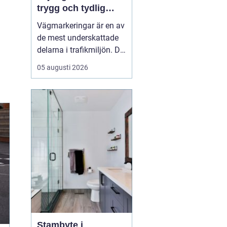
trygg och tydlig
trafik
Vägmarkeringar är en av
de mest underskattade
delarna i trafikmiljön. De
syns överallt, men märks
05 augusti 2026
ofta först när de saknas
eller är slitna.
Tydliga
vägmarkeringar linjer
skapar
struktur,...
Stambyte i