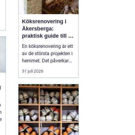
Köksrenovering i
Åkersberga:
praktisk guide till ett
smartare kök
En köksrenovering är ett
av de största projekten i
hemmet. Det påverkar
vardagen, hemmets
31 juli 2026
värde och hur hela
bostaden upplevs. För
g
den som planerar
köksrenovering
Åkersberga gäller det att
a
kombinera smar...
m
e