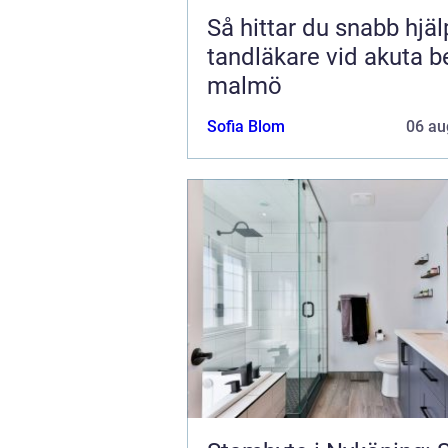
Så hittar du snabb hjä
tandläkare vid akuta b
malmö
Sofia Blom
06 au