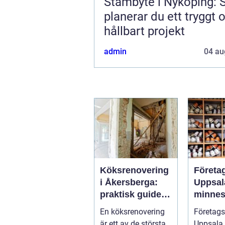
Stambyte i Nyköping: 
planerar du ett tryggt 
hållbart projekt
admin
04 au
Köksrenovering
Företa
i Åkersberga:
Uppsal
praktisk guide
minnes
till ett smartare
möten
En köksrenovering
Företags
kök
bygger
är ett av de största
Uppsala 