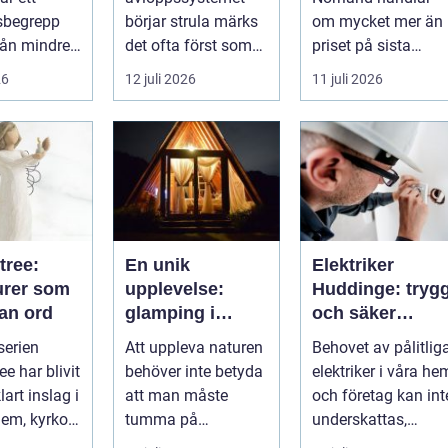
fastigheten
sbegrepp
börjar strula märks
om mycket mer än
från mindre
det ofta först som
priset på sista
-tr...
små
raden. För många
26
12 juli 2026
11 juli 2026
irritationsmoment:
entrepren...
långsam avrinning
...
tree:
En unik
Elektriker
urer som
upplevelse:
Huddinge: tryg
tan ord
glamping i
och säker
Sverige
elinstallation
serien
Att uppleva naturen
Behovet av pålitlig
ee har blivit
behöver inte betyda
elektriker i våra he
lart inslag i
att man måste
och företag kan int
em, kyrkor
tumma på
underskattas,
...
bekvämligheten....
s&aum...