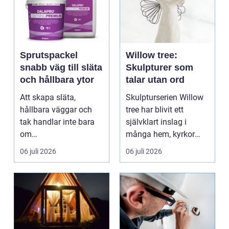
Sprutspackel
Willow tree:
snabb väg till släta
Skulpturer som
och hållbara ytor
talar utan ord
Att skapa släta,
Skulpturserien Willow
hållbara väggar och
tree har blivit ett
tak handlar inte bara
självklart inslag i
om
många hem, kyrkor
hantverksskicklighet.
och kapel...
06 juli 2026
06 juli 2026
Valet av materia...