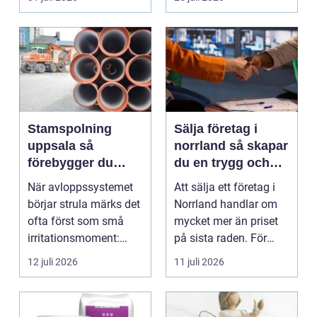
Stamspolning
Sälja företag i
uppsala så
norrland så skapar
förebygger du
du en trygg och
stopp och
lönsam affär
När avloppssystemet
Att sälja ett företag i
vattenskador i
börjar strula märks det
Norrland handlar om
fastigheten
ofta först som små
mycket mer än priset
irritationsmoment:
på sista raden. För
långsam avrinning ...
många entrepren...
12 juli 2026
11 juli 2026