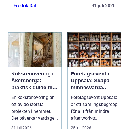
Fredrik Dahl
31 juli 2026
Köksrenovering i
Företagsevent i
Åkersberga:
Uppsala: Skapa
praktisk guide till
minnesvärda
ett smartare kök
möten som bygger
En köksrenovering är
Företagsevent Uppsala
starkare team
ett av de största
är ett samlingsbegrepp
projekten i hemmet.
för allt från mindre
Det påverkar vardage...
after work-tr...
31 juli 2026
25 juli 2026