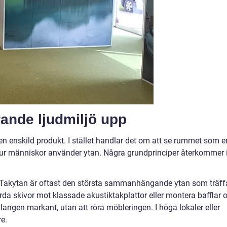
ande ljudmiljö upp
en enskild produkt. I stället handlar det om att se rummet som e
 hur människor använder ytan. Några grundprinciper återkommer 
ad. Takytan är oftast den största sammanhängande ytan som träff
årda skivor mot klassade akustiktakplattor eller montera bafflar 
klangen markant, utan att röra möbleringen. I höga lokaler eller
re.