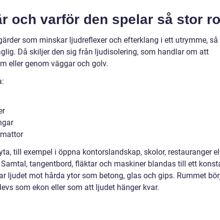
 och varför den spelar så stor ro
der som minskar ljudreflexer och efterklang i ett utrymme, så 
lig. Då skiljer den sig från ljudisolering, som handlar om att
rum eller genom väggar och golv.
a:
er
ngar
 mattor
 till exempel i öppna kontorslandskap, skolor, restauranger el
 Samtal, tangentbord, fläktar och maskiner blandas till ett konst
sar ljudet mot hårda ytor som betong, glas och gips. Rummet bör
evs som ekon eller som att ljudet hänger kvar.