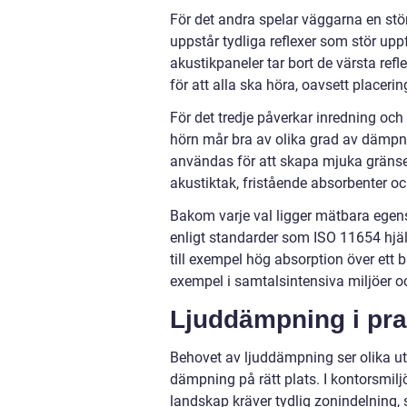
För det andra spelar väggarna en stör
uppstår tydliga reflexer som stör upp
akustikpaneler tar bort de värsta re
för att alla ska höra, oavsett placerin
För det tredje påverkar inredning och
hörn mår bra av olika grad av dämpni
användas för att skapa mjuka gränser
akustiktak, fristående absorbenter 
Bakom varje val ligger mätbara egen
enligt standarder som ISO 11654 hjälp
till exempel hög absorption över ett 
exempel i samtalsintensiva miljöer 
Ljuddämpning i prakt
Behovet av ljuddämpning ser olika u
dämpning på rätt plats. I kontorsmil
landskap kräver tydlig zonindelning, s