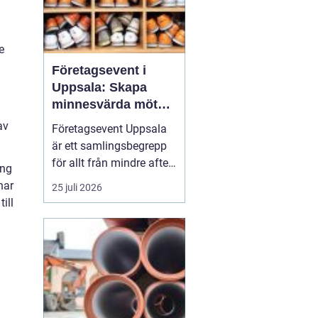
e
Företagsevent i
Uppsala: Skapa
minnesvärda möten
som bygger
av
Företagsevent Uppsala
starkare team
är ett samlingsbegrepp
för allt från mindre after
ing
work-träffar till större
har
25 juli 2026
konferenser och
ill
kickoffer i regionen.
Fyrishovs bowling är ett
exempel på hur en
genomtänkt miljö kan...