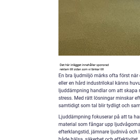
En bra ljudmiljö märks ofta först när 
eller en hård industrilokal känns hu
ljuddämpning handlar om att skapa r
stress. Med rätt lösningar minskar e
samtidigt som tal blir tydligt och sa
Ljuddämpning fokuserar på att ta han
material som fångar upp ljudvågorna i 
efterklangstid, jämnare ljudnivå och
både hälsa, säkerhet och effektivitet.