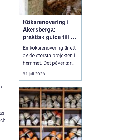
Köksrenovering i
Åkersberga:
praktisk guide till ett
smartare kök
En köksrenovering är ett
av de största projekten i
hemmet. Det påverkar
vardagen, hemmets
31 juli 2026
värde och hur hela
bostaden upplevs. För
n
den som planerar
i
köksrenovering
Åkersberga gäller det att
as
kombinera smar...
och