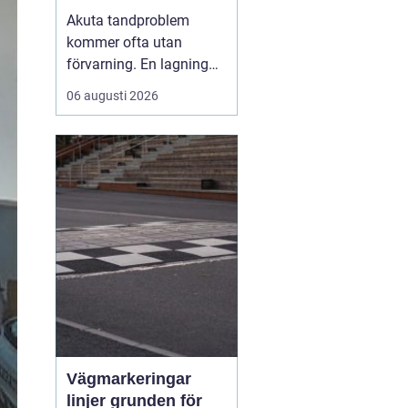
malmö
Akuta tandproblem
kommer ofta utan
förvarning. En lagning
lossnar under lunchen,
06 augusti 2026
en tand går av under en
middag eller en molande
värk blir plötsligt så
stark att sömnen störs.
Då uppstår
beho...
Vägmarkeringar
linjer grunden för