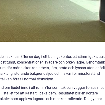
den saknas. Efter en dag i ett bullrigt kontor, ett stimmigt klass
vudet tungt, koncentrationen svagare och orken lägre. Genomtänk
um där människor kan arbeta, lära, prata och lyssna utan onöd
fterklang, störande bakgrundsljud och risken för missförstånd
mtal kan föras i normal röstvolym.
d om ljudet inne i ett rum. Ytor som tak och väggar förses med
stället för att kasta tillbaka dem. Resultatet blir en kortare
 lokaler som upplevs lugnare och mer kontrollerade. Det gynnar