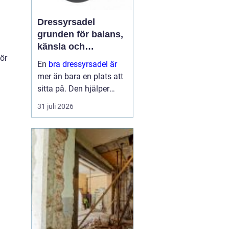
Dressyrsadel
grunden för balans,
känsla och
ör
precision
En
bra dressyrsadel är
mer än bara en plats att
sitta på. Den hjälper
ryttaren att hitta en
31 juli 2026
lodrät, stabil sits, ger
hästen frihet att arbeta
genom ryggen och gör
det möjligt att
kommunic...