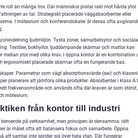
re roll än många tror. Där människor pratar rakt mot hårda ytor
fattningen av tal. Strategiskt placerade väggabsorbenter eller
flexerna. I mötesrum och konferenslokaler är dessa ofta avgörand
g.
 zonindelning ljudmiljön. Tysta zoner, samarbetsytor och sociala
ng. Textilier, bokhyllor, ljuddämpande skärmar och mattor kan
 mellan ytor med olika krav. I öppna kontor är en kombination 
och ergonomiskt placerade skärmar ofta en fungerande bas.
skaper. Parametrar som vägt absorptionsvärde (αw) och klassn
er planerare att jämföra olika produkter. Absorbenter i klass A 
brett frekvensområde och används ofta där kraven är som störst, t
och mötesrum.
iken från kontor till industri
t beroende på verksamhet, men principen är densamma: rätt
jöer är målet ofta att balansera fokus och samarbete. Öppna
å att samtal inte sprider sig över hela ytan. Där fungerar