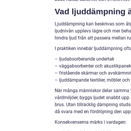
Vad ljuddämpning är
Ljuddämpning kan beskrivas som åtgär
ljudnivån upplevs lägre och mer behag
hindra ljud från att passera mellan 
I praktiken innebär ljuddämpning oft
– ljudabsorberande undertak
– väggabsorbenter och akustikpanel
– fristående skärmar och avskärmni
– ljuddämpande textilier, möbler och
När många människor delar samma yta,
vårdmiljöer, byggs ljudet snabbt upp.
brus. Utan tillräcklig dämpning stud
då svara med en fördröjning den uppl
Konsekvenserna märks i vardagen: