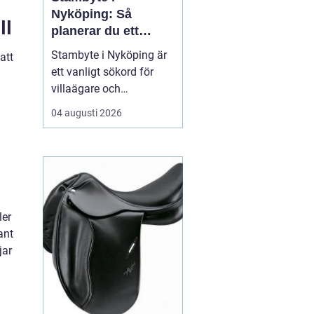
Nyköping: Så
ll
planerar du ett
tryggt och hållbart
Stambyte i Nyköping är
att
projekt
ett vanligt sökord för
villaägare och
bostadsrättsföreningar
04 augusti 2026
som börjar se
ålderskrämpor i
rörsystemet. Många vill
förstå när rören faktiskt
beh...
ler
ant
jar