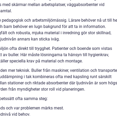
 med skärmar mellan arbetsplatser, väggabsorbenter vid
samtal.
de pedagogisk och arbetsmiljömässig. Lärare behöver nå ut till h
h barn behöver en lugn bakgrund för att ta in information.
lt och robusta, mjuka material i inredning gör stor skillnad,
 ljudnivån annars kan sticka iväg.
ön ofta direkt till trygghet. Patienter och boende som vistas
 av buller. Här måste lösningarna ta hänsyn till hygienkrav,
täller speciella krav på material och montage.
ilden mer teknisk. Buller från maskiner, ventilation och transporte
uddämpning i tak kombineras ofta med kapsling runt särskilt
lan stationer och riktade absorbenter där ljudnivån är som högs
rden från myndigheter stor roll vid planeringen.
arbetssätt ofta samma steg:
nds och var problemen märks mest.
udnivå vid behov.