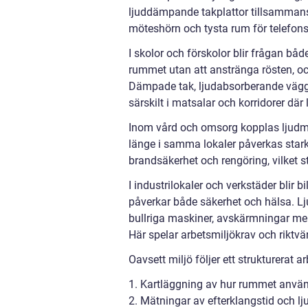
ljuddämpande takplattor tillsammans
möteshörn och tysta rum för telefon
I skolor och förskolor blir frågan bå
rummet utan att anstränga rösten, oc
Dämpade tak, ljudabsorberande väggfä
särskilt i matsalar och korridorer där
Inom vård och omsorg kopplas ljudmilj
länge i samma lokaler påverkas starkt
brandsäkerhet och rengöring, vilket s
I industrilokaler och verkstäder blir b
påverkar både säkerhet och hälsa. Lj
bullriga maskiner, avskärmningar mel
Här spelar arbetsmiljökrav och riktvä
Oavsett miljö följer ett strukturerat 
1. Kartläggning av hur rummet anvä
2. Mätningar av efterklangstid och lj