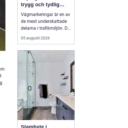
trygg och tydlig
trafik
Vägmarkeringar är en av
de mest underskattade
delarna i trafikmiljön. De
syns överallt, men märks
05 augusti 2026
ofta först när de saknas
eller är slitna.
Tydliga
vägmarkeringar linjer
skapar
struktur,...
rum
t
ig
Stambyte i