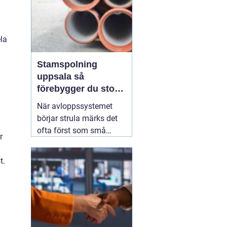
ela
Stamspolning
uppsala så
förebygger du stopp
och vattenskador i
När avloppssystemet
fastigheten
börjar strula märks det
ofta först som små
r
irritationsmoment:
långsam avrinning i kök
t.
och badrum, bubblor i
handfatet eller en svag
men återkommande
avloppslukt. För många
fastighetsägare i