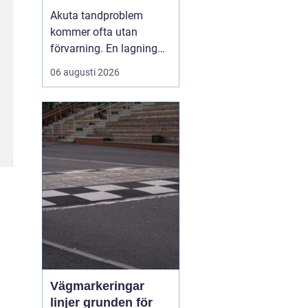
malmö
Akuta tandproblem
kommer ofta utan
förvarning. En lagning
lossnar under lunchen,
06 augusti 2026
en tand går av under en
middag eller en molande
värk blir plötsligt så
stark att sömnen störs.
Då uppstår
beho...
Vägmarkeringar
linjer grunden för