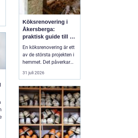
Köksrenovering i
Åkersberga:
praktisk guide till ett
smartare kök
En köksrenovering är ett
av de största projekten i
hemmet. Det påverkar
vardagen, hemmets
31 juli 2026
värde och hur hela
g
bostaden upplevs. För
den som planerar
köksrenovering
a
Åkersberga gäller det att
m
kombinera smar...
e