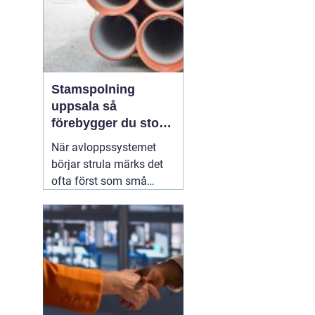
Stamspolning
uppsala så
förebygger du stopp
och vattenskador i
När avloppssystemet
fastigheten
börjar strula märks det
ofta först som små
irritationsmoment:
långsam avrinning i kök
och badrum, bubblor i
handfatet eller en svag
men återkommande
avloppslukt. För många
fastighetsägare i