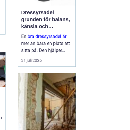
Dressyrsadel
grunden för balans,
känsla och
precision
En
bra dressyrsadel är
mer än bara en plats att
sitta på. Den hjälper
ryttaren att hitta en
31 juli 2026
lodrät, stabil sits, ger
hästen frihet att arbeta
genom ryggen och gör
det möjligt att
kommunic...
 i