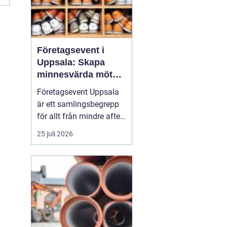
Företagsevent i
Uppsala: Skapa
minnesvärda möten
som bygger
Företagsevent Uppsala
starkare team
är ett samlingsbegrepp
för allt från mindre after
work-träffar till större
25 juli 2026
konferenser och
kickoffer i regionen.
Fyrishovs bowling är ett
exempel på hur en
genomtänkt miljö kan...