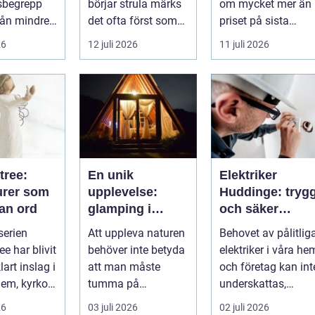
sbegrepp
börjar strula märks
om mycket mer än
från mindre
det ofta först som
priset på sista
-tr...
små
raden. För många
26
12 juli 2026
11 juli 2026
irritationsmoment:
entrepren...
långsam avrinning
...
tree:
En unik
Elektriker
urer som
upplevelse:
Huddinge: tryg
tan ord
glamping i
och säker
Sverige
elinstallation
serien
Att uppleva naturen
Behovet av pålitlig
ee har blivit
behöver inte betyda
elektriker i våra he
lart inslag i
att man måste
och företag kan int
em, kyrkor
tumma på
underskattas,
...
bekvämligheten....
s&aum...
26
03 juli 2026
02 juli 2026