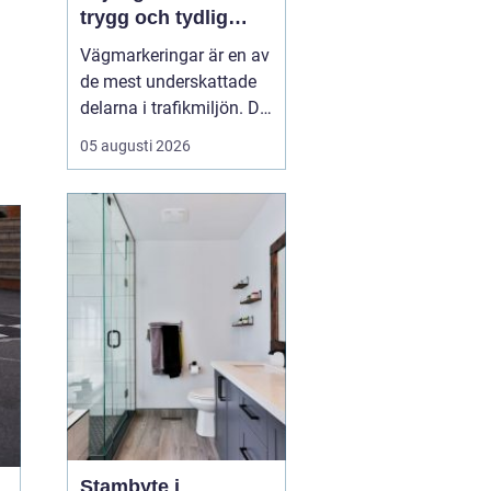
trygg och tydlig
trafik
Vägmarkeringar är en av
de mest underskattade
delarna i trafikmiljön. De
syns överallt, men märks
05 augusti 2026
ofta först när de saknas
eller är slitna.
Tydliga
vägmarkeringar linjer
skapar
struktur,...
Stambyte i