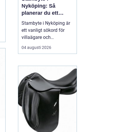
Nyköping: Så
planerar du ett
tryggt och hållbart
Stambyte i Nyköping är
projekt
ett vanligt sökord för
villaägare och
bostadsrättsföreningar
04 augusti 2026
som börjar se
ålderskrämpor i
rörsystemet. Många vill
förstå när rören faktiskt
beh...