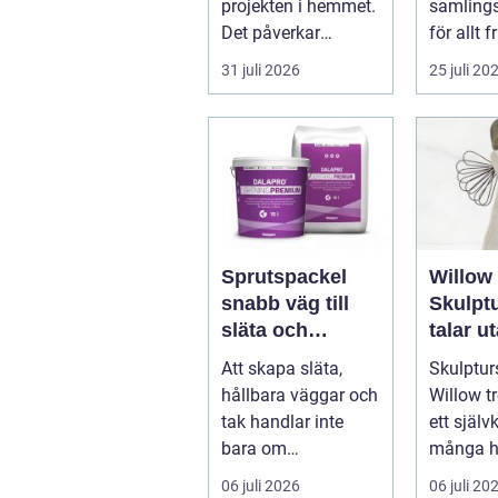
projekten i hemmet.
samling
Det påverkar
för allt 
vardage...
after work
31 juli 2026
25 juli 20
Sprutspackel
Willow 
snabb väg till
Skulpt
släta och
talar u
hållbara ytor
Att skapa släta,
Skulptur
hållbara väggar och
Willow tr
tak handlar inte
ett självk
bara om
många h
hantverksskicklighe
och kapel
06 juli 2026
06 juli 20