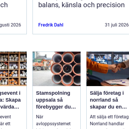
och
balans, känsla och precision
gusti 2026
Fredrik Dahl
31 juli 2026
gsevent i
Stamspolning
Sälja företag i
a: Skapa
uppsala så
norrland så
värda
förebygger du
skapar du en
 som
stopp och
trygg och
event
När
Att sälja ett företag
 starkare
vattenskador i
lönsam affär
är ett
avloppssystemet
Norrland handlar
fastigheten