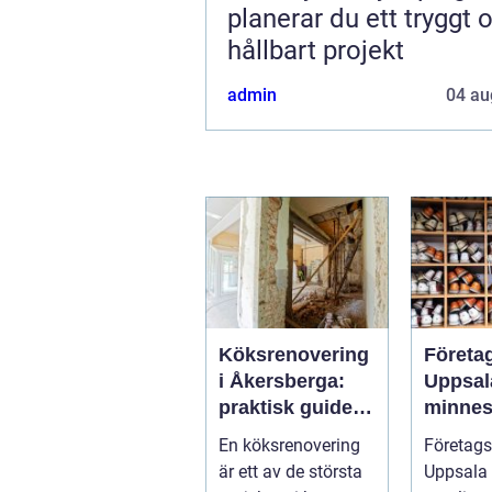
planerar du ett tryggt 
hållbart projekt
admin
04 au
Köksrenovering
Företa
i Åkersberga:
Uppsal
praktisk guide
minnes
till ett smartare
möten
En köksrenovering
Företags
kök
bygger
är ett av de största
Uppsala 
team