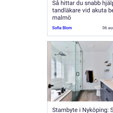
Så hittar du snabb hjä
tandläkare vid akuta b
malmö
Sofia Blom
06 au
Stambyte i Nyköping: 