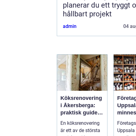
planerar du ett tryggt 
hållbart projekt
admin
04 au
Köksrenovering
Företa
i Åkersberga:
Uppsal
praktisk guide
minnes
till ett smartare
möten
En köksrenovering
Företags
kök
bygger
är ett av de största
Uppsala 
team