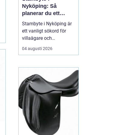
Nyköping: Så
planerar du ett
tryggt och hållbart
Stambyte i Nyköping är
projekt
ett vanligt sökord för
villaägare och
bostadsrättsföreningar
04 augusti 2026
som börjar se
ålderskrämpor i
rörsystemet. Många vill
förstå när rören faktiskt
beh...