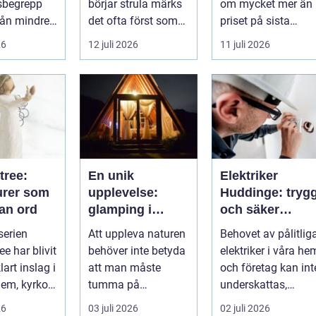
sbegrepp
börjar strula märks
om mycket mer än
från mindre
det ofta först som
priset på sista
-tr...
små
raden. För många
26
12 juli 2026
11 juli 2026
irritationsmoment:
entrepren...
långsam avrinning
...
tree:
En unik
Elektriker
urer som
upplevelse:
Huddinge: tryg
tan ord
glamping i
och säker
Sverige
elinstallation
serien
Att uppleva naturen
Behovet av pålitlig
ee har blivit
behöver inte betyda
elektriker i våra he
lart inslag i
att man måste
och företag kan int
em, kyrkor
tumma på
underskattas,
...
bekvämligheten....
s&aum...
26
03 juli 2026
02 juli 2026