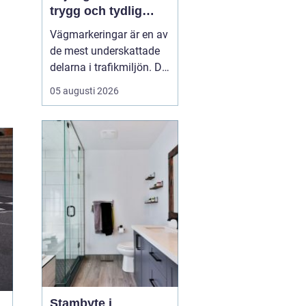
trygg och tydlig
trafik
Vägmarkeringar är en av
de mest underskattade
delarna i trafikmiljön. De
syns överallt, men märks
05 augusti 2026
ofta först när de saknas
eller är slitna.
Tydliga
vägmarkeringar linjer
skapar
struktur,...
Stambyte i