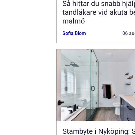
Så hittar du snabb hjä
tandläkare vid akuta b
malmö
Sofia Blom
06 au
Stambyte i Nyköping: 