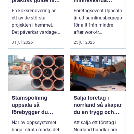
praktisk guide till
minnesvärda
ett smartare kök
möten som bygger
En köksrenovering är
Företagsevent Uppsala
starkare team
ett av de största
är ett samlingsbegrepp
projekten i hemmet.
för allt från mindre
Det påverkar vardage...
after work-tr...
31 juli 2026
25 juli 2026
Stamspolning
Sälja företag i
uppsala så
norrland så skapar
förebygger du
du en trygg och
stopp och
lönsam affär
När avloppssystemet
Att sälja ett företag i
vattenskador i
börjar strula märks det
Norrland handlar om
fastigheten