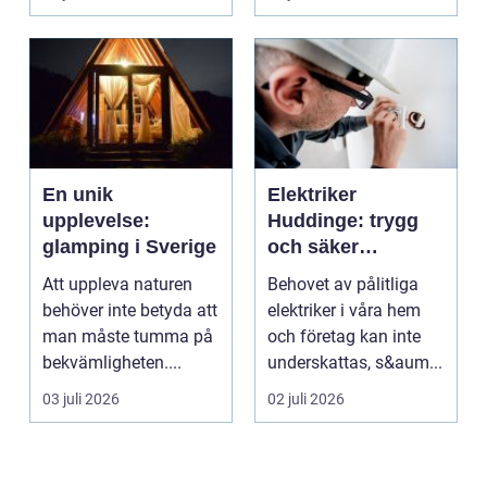
Valet av materia...
En unik
Elektriker
upplevelse:
Huddinge: trygg
glamping i Sverige
och säker
elinstallation
Att uppleva naturen
Behovet av pålitliga
behöver inte betyda att
elektriker i våra hem
man måste tumma på
och företag kan inte
bekvämligheten....
underskattas, s&aum...
03 juli 2026
02 juli 2026