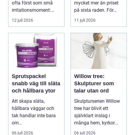
ofta först som små
mycket mer än priset
irritationsmoment:
på sista raden. För
långsam avrinning ...
många entrepren...
12 juli 2026
11 juli 2026
Sprutspackel
Willow tree:
snabb väg till släta
Skulpturer som
och hållbara ytor
talar utan ord
Att skapa släta,
Skulpturserien Willow
hållbara väggar och
tree har blivit ett
tak handlar inte bara
självklart inslag i
om
många hem, kyrkor
hantverksskicklighet.
och kapel...
06 juli 2026
06 juli 2026