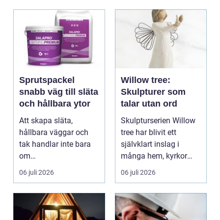
Sprutspackel
Willow tree:
snabb väg till släta
Skulpturer som
och hållbara ytor
talar utan ord
Att skapa släta,
Skulpturserien Willow
hållbara väggar och
tree har blivit ett
tak handlar inte bara
självklart inslag i
om
många hem, kyrkor
hantverksskicklighet.
och kapel...
06 juli 2026
06 juli 2026
Valet av materia...