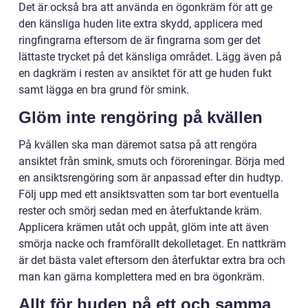
Det är också bra att använda en ögonkräm för att ge
den känsliga huden lite extra skydd, applicera med
ringfingrarna eftersom de är fingrarna som ger det
lättaste trycket på det känsliga området. Lägg även på
en dagkräm i resten av ansiktet för att ge huden fukt
samt lägga en bra grund för smink.
Glöm inte rengöring på kvällen
På kvällen ska man däremot satsa på att rengöra
ansiktet från smink, smuts och föroreningar. Börja med
en ansiktsrengöring som är anpassad efter din hudtyp.
Följ upp med ett ansiktsvatten som tar bort eventuella
rester och smörj sedan med en återfuktande kräm.
Applicera krämen utåt och uppåt, glöm inte att även
smörja nacke och framförallt dekolletaget. En nattkräm
är det bästa valet eftersom den återfuktar extra bra och
man kan gärna komplettera med en bra ögonkräm.
Allt för huden på ett och samma