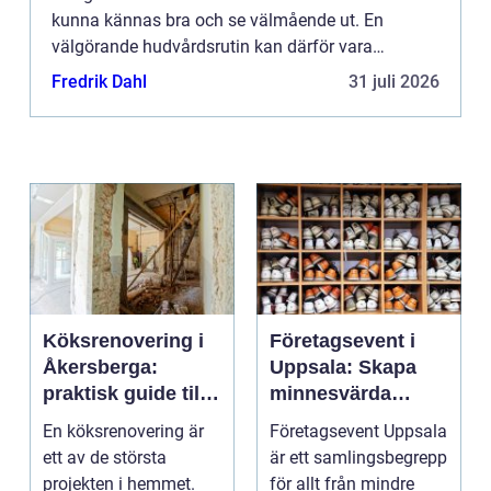
kunna kännas bra och se välmående ut. En
välgörande hudvårdsrutin kan därför vara
viktigare under vinterhalvåret jämfört med under
Fredrik Dahl
31 juli 2026
sommarmånaderna. Kylig luft...
Köksrenovering i
Företagsevent i
Åkersberga:
Uppsala: Skapa
praktisk guide till
minnesvärda
ett smartare kök
möten som bygger
En köksrenovering är
Företagsevent Uppsala
starkare team
ett av de största
är ett samlingsbegrepp
projekten i hemmet.
för allt från mindre