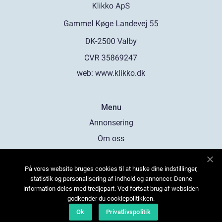
web:
www.klikko.dk
Menu
Annonsering
Om oss
Cookies
På vores website bruges cookies til at huske dine indstillinger,
Kontakta oss
statistik og personalisering af indhold og annoncer. Denne
Sitemap
information deles med tredjepart. Ved fortsat brug af websiden
godkender du cookiepolitikken.
Ok
Privatlivspolitik