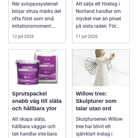
stopp och
lönsam affär
När avloppssystemet
Att sälja ett företag i
vattenskador i
börjar strula märks det
Norrland handlar om
fastigheten
ofta först som små
mycket mer än priset
irritationsmoment:
på sista raden. För
långsam avrinning ...
många entrepren...
12 juli 2026
11 juli 2026
Sprutspackel
Willow tree:
snabb väg till släta
Skulpturer som
och hållbara ytor
talar utan ord
Att skapa släta,
Skulpturserien Willow
hållbara väggar och
tree har blivit ett
tak handlar inte bara
självklart inslag i