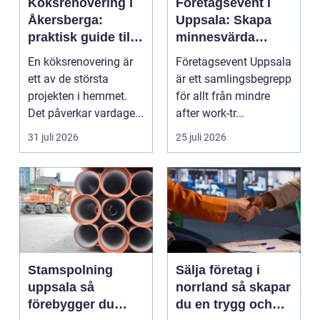
Köksrenovering i
Företagsevent i
Åkersberga:
Uppsala: Skapa
praktisk guide till
minnesvärda
ett smartare kök
möten som bygger
En köksrenovering är
Företagsevent Uppsala
starkare team
ett av de största
är ett samlingsbegrepp
projekten i hemmet.
för allt från mindre
Det påverkar vardage...
after work-tr...
31 juli 2026
25 juli 2026
Stamspolning
Sälja företag i
uppsala så
norrland så skapar
förebygger du
du en trygg och