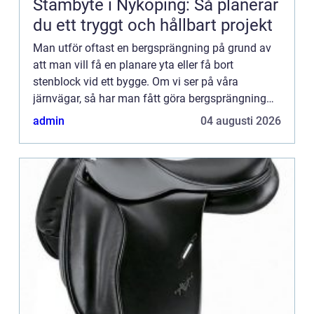
Stambyte i Nyköping: Så planerar
du ett tryggt och hållbart projekt
Man utför oftast en bergsprängning på grund av
att man vill få en planare yta eller få bort
stenblock vid ett bygge. Om vi ser på våra
järnvägar, så har man fått göra bergsprängning
på många ställen, detta då Sverige är ganska
admin
04 augusti 2026
bergigt och backigt och...