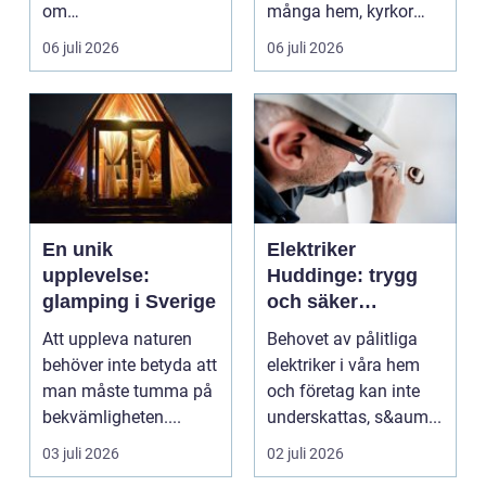
om
många hem, kyrkor
hantverksskicklighet.
och kapel...
06 juli 2026
06 juli 2026
Valet av materia...
En unik
Elektriker
upplevelse:
Huddinge: trygg
glamping i Sverige
och säker
elinstallation
Att uppleva naturen
Behovet av pålitliga
behöver inte betyda att
elektriker i våra hem
man måste tumma på
och företag kan inte
bekvämligheten....
underskattas, s&aum...
03 juli 2026
02 juli 2026