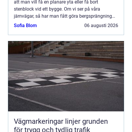
att man vill få en planare yta eller få bort
stenblock vid ett bygge. Om vi ser på våra
järnvägar, så har man fått göra bergsprängning
på många ställen, detta då Sverige är ganska
Sofia Blom
06 augusti 2026
bergigt och backigt och...
Vägmarkeringar linjer grunden
för trygg och tydlig trafik