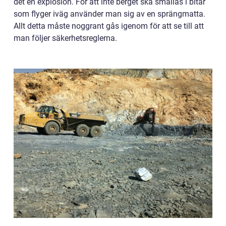
det en explosion. För att inte berget ska smällas i bitar
som flyger iväg använder man sig av en sprängmatta.
Allt detta måste noggrant gås igenom för att se till att
man följer säkerhetsreglerna.