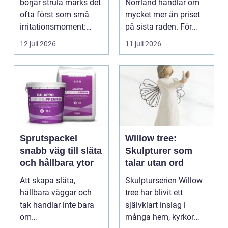
börjar strula märks det
Norrland handlar om
fastigheten
ofta först som små
mycket mer än priset
irritationsmoment:
på sista raden. För
långsam avrinning ...
många entrepren...
12 juli 2026
11 juli 2026
Sprutspackel
Willow tree:
snabb väg till släta
Skulpturer som
och hållbara ytor
talar utan ord
Att skapa släta,
Skulpturserien Willow
hållbara väggar och
tree har blivit ett
tak handlar inte bara
självklart inslag i
om
många hem, kyrkor