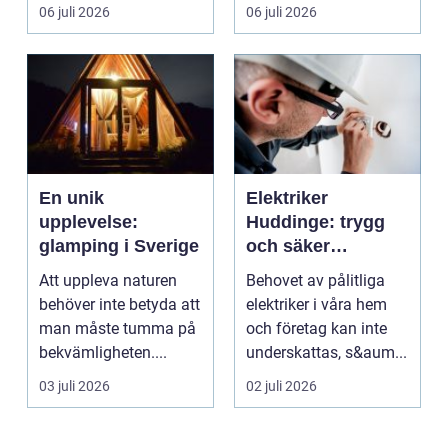
hantverksskicklighet.
och kapel...
06 juli 2026
06 juli 2026
Valet av materia...
En unik
Elektriker
upplevelse:
Huddinge: trygg
glamping i Sverige
och säker
elinstallation
Att uppleva naturen
Behovet av pålitliga
behöver inte betyda att
elektriker i våra hem
man måste tumma på
och företag kan inte
bekvämligheten....
underskattas, s&aum...
03 juli 2026
02 juli 2026