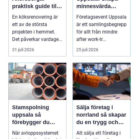
praktisk guide till
minnesvärda
ett smartare kök
möten som bygger
En köksrenovering är
Företagsevent Uppsala
starkare team
ett av de största
är ett samlingsbegrepp
projekten i hemmet.
för allt från mindre
Det påverkar vardage...
after work-tr...
31 juli 2026
25 juli 2026
Stamspolning
Sälja företag i
uppsala så
norrland så skapar
förebygger du
du en trygg och
stopp och
lönsam affär
När avloppssystemet
Att sälja ett företag i
vattenskador i