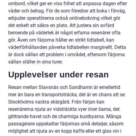
ombord, vilket ger en viss frihet att anpassa dagen efter
väder och behag. För de som föredrar att boka i förväg,
erbjuder operatörerna också onlinebokning vilket gör
det enkelt att säkra en plats. Att justera sin avfärd
beroende på väderlek är något erfarna resenärer ofta
gör. Även om färjorna håller en strikt tidtabell, kan
väderförhållanden påverka tidtabellen marginellt. Detta
är dock sällan ett problem i området, eftersom färjorna
sällan ställer in sina turer.
Upplevelser under resan
Resan mellan Stavsnäs och Sandhamn är emellertid
mer än bara en transportsträcka, det är en chans att se
Stockholms vackra skärgård. Från färjan kan
resenärerna njuta av vidsträckta vyer över öarna, det
glittrande havet och de charmiga kustbyarna. Många
passagerare uppskattar färjornas små detaljer, såsom
möjlighet att njuta av en kopp kaffe eller ett glas vin i