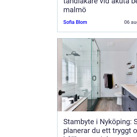
tandläkare vid akuta b
malmö
Sofia Blom
06 au
Stambyte i Nyköping: 
planerar du ett tryggt 