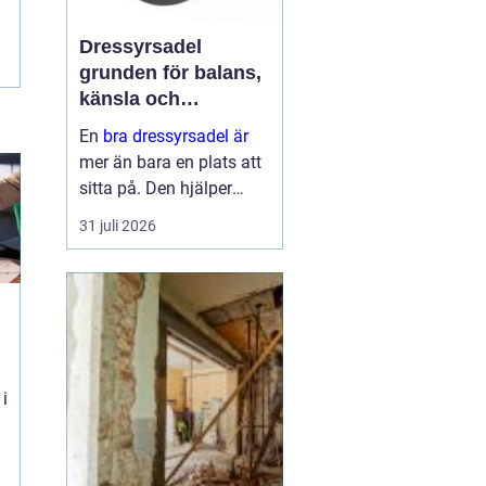
Dressyrsadel
grunden för balans,
känsla och
precision
En
bra dressyrsadel är
mer än bara en plats att
sitta på. Den hjälper
ryttaren att hitta en
31 juli 2026
lodrät, stabil sits, ger
hästen frihet att arbeta
genom ryggen och gör
det möjligt att
kommunic...
 i