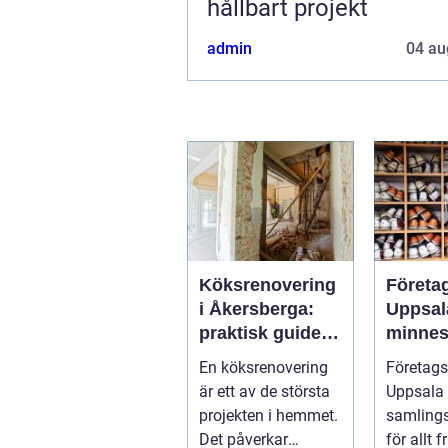
hållbart projekt
admin
04 au
Köksrenovering
Företa
i Åkersberga:
Uppsal
praktisk guide
minnes
till ett smartare
möten
En köksrenovering
Företags
kök
bygger
är ett av de största
Uppsala 
team
projekten i hemmet.
samling
Det påverkar
för allt 