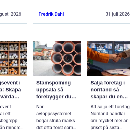
gusti 2026
Fredrik Dahl
31 juli 2026
gsevent i
Stamspolning
Sälja företag i
a: Skapa
uppsala så
norrland så
värda
förebygger du
skapar du en
 som
stopp och
trygg och
event
När
Att sälja ett företag
 starkare
vattenskador i
lönsam affär
är ett
avloppssystemet
Norrland handlar
fastigheten
sbegrepp
börjar strula märks
om mycket mer än
från mindre
det ofta först som
priset på sista