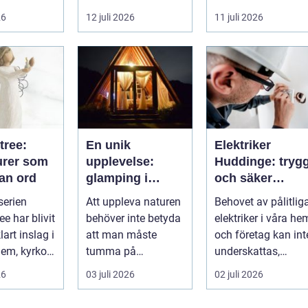
-tr...
små
raden. För många
26
12 juli 2026
11 juli 2026
irritationsmoment:
entrepren...
långsam avrinning
...
tree:
En unik
Elektriker
urer som
upplevelse:
Huddinge: tryg
tan ord
glamping i
och säker
Sverige
elinstallation
serien
Att uppleva naturen
Behovet av pålitlig
ee har blivit
behöver inte betyda
elektriker i våra he
lart inslag i
att man måste
och företag kan int
em, kyrkor
tumma på
underskattas,
...
bekvämligheten....
s&aum...
26
03 juli 2026
02 juli 2026