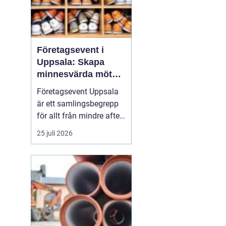
Företagsevent i
Uppsala: Skapa
minnesvärda möten
som bygger
Företagsevent Uppsala
starkare team
är ett samlingsbegrepp
för allt från mindre after
work-träffar till större
25 juli 2026
konferenser och
kickoffer i regionen.
Fyrishovs bowling är ett
exempel på hur en
genomtänkt miljö kan...