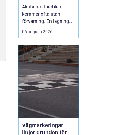
malmö
Akuta tandproblem
kommer ofta utan
förvarning. En lagning
lossnar under lunchen,
06 augusti 2026
en tand går av under en
middag eller en molande
värk blir plötsligt så
stark att sömnen störs.
Då uppstår
beho...
Vägmarkeringar
linjer grunden för