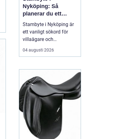
Nyköping: Så
planerar du ett
tryggt och hållbart
Stambyte i Nyköping är
projekt
ett vanligt sökord för
villaägare och
bostadsrättsföreningar
04 augusti 2026
som börjar se
ålderskrämpor i
rörsystemet. Många vill
förstå när rören faktiskt
beh...