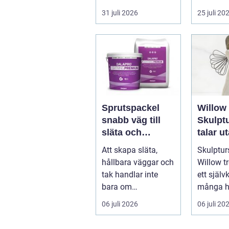
vardage...
after work
31 juli 2026
25 juli 20
Sprutspackel
Willow 
snabb väg till
Skulpt
släta och
talar u
hållbara ytor
Att skapa släta,
Skulptur
hållbara väggar och
Willow tr
tak handlar inte
ett självk
bara om
många h
hantverksskicklighe
och kapel
06 juli 2026
06 juli 20
t. Valet av materia...