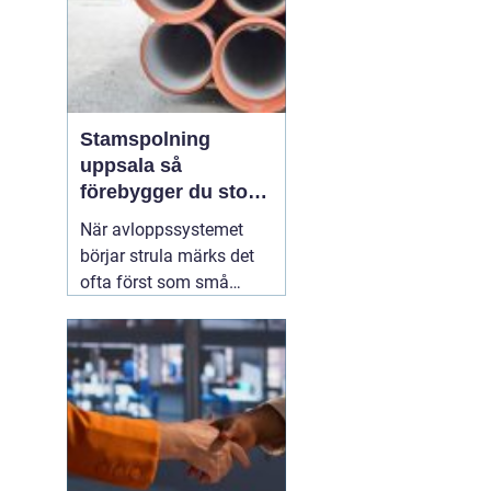
Stamspolning
uppsala så
förebygger du stopp
och vattenskador i
När avloppssystemet
fastigheten
börjar strula märks det
ofta först som små
irritationsmoment:
långsam avrinning i kök
och badrum, bubblor i
handfatet eller en svag
men återkommande
avloppslukt. För många
fastighetsägare i