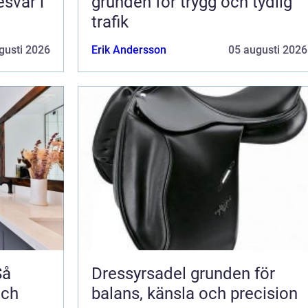
esvär i
grunden för trygg och tydlig
trafik
gusti 2026
Erik Andersson
05 augusti 2026
Så
Dressyrsadel grunden för
och
balans, känsla och precision