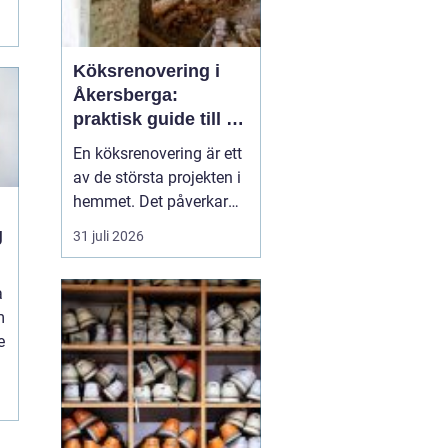
Köksrenovering i
Åkersberga:
praktisk guide till ett
smartare kök
En köksrenovering är ett
av de största projekten i
hemmet. Det påverkar
vardagen, hemmets
g
31 juli 2026
värde och hur hela
bostaden upplevs. För
a
den som planerar
m
köksrenovering
e
Åkersberga gäller det att
kombinera smar...