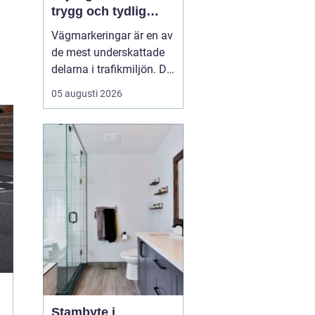
trygg och tydlig
trafik
Vägmarkeringar är en av
de mest underskattade
delarna i trafikmiljön. De
syns överallt, men märks
05 augusti 2026
ofta först när de saknas
eller är slitna.
Tydliga
vägmarkeringar linjer
skapar
struktur,...
Stambyte i